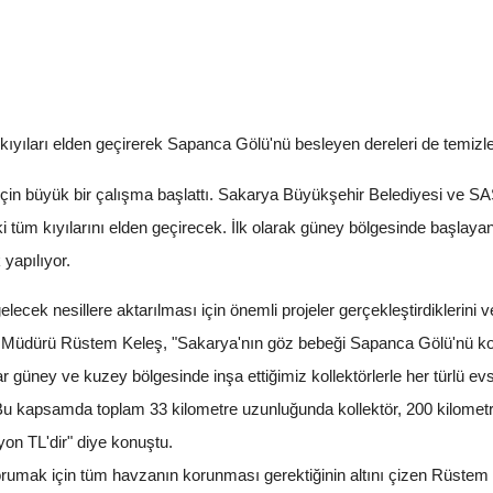
m kıyıları elden geçirerek Sapanca Gölü'nü besleyen dereleri de temiz
n büyük bir çalışma başlattı. Sakarya Büyükşehir Belediyesi ve SAS
daki tüm kıyılarını elden geçirecek. İlk olarak güney bölgesinde baş
yapılıyor.
elecek nesillere aktarılması için önemli projeler gerçekleştirdikleri
el Müdürü Rüstem Keleş, "Sakarya'nın göz bebeği Sapanca Gölü'nü k
 güney ve kuzey bölgesinde inşa ettiğimiz kollektörlerle her türlü e
 Bu kapsamda toplam 33 kilometre uzunluğunda kollektör, 200 kilometr
yon TL'dir" diye konuştu.
orumak için tüm havzanın korunması gerektiğinin altını çizen Rüstem 