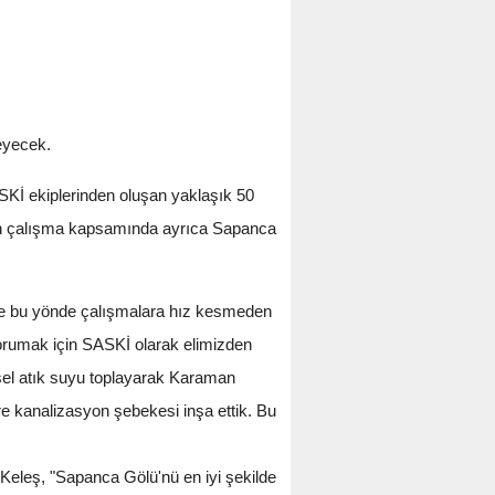
leyecek.
Kİ ekiplerinden oluşan yaklaşık 50
layan çalışma kapsamında ayrıca Sapanca
ni ve bu yönde çalışmalara hız kesmeden
orumak için SASKİ olarak elimizden
vsel atık suyu toplayarak Karaman
e kanalizasyon şebekesi inşa ettik. Bu
Keleş, "Sapanca Gölü'nü en iyi şekilde