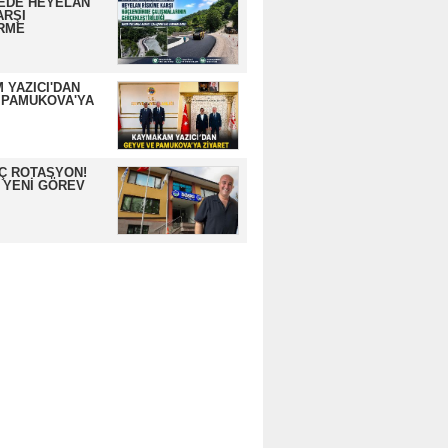
EDE HEYELAN
ARŞI
RME
 YAZICI'DAN
 PAMUKOVA'YA
İÇ ROTASYON!
 YENİ GÖREV