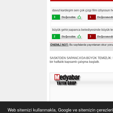
davut kardeşim sen çok çizgi film izliyosun 
3
1
büyük şehir,sapanca belediyesinde büyük tem
2
3
ÖNEMLİ NOT:
Bu sayfalarda yayınlanan okur yoruml
SASKİ’DEN SAPANCA’DA BÜYÜK TEMİZLİK: Son a
bir haftalık kapsamlı çalışma başlattı.
Web sitemizi kullanmakla, Google ve sitemizin çerezleri 