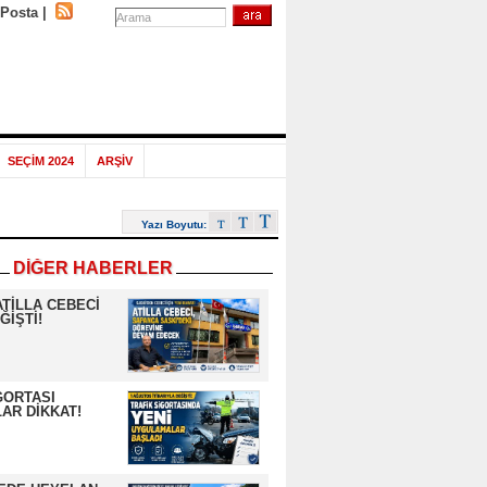
-Posta
|
SEÇİM 2024
ARŞİV
Yazı Boyutu:
DİĞER HABERLER
ATİLLA CEBECİ
ĞİŞTİ!
GORTASI
AR DİKKAT!