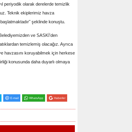
 periyodik olarak derelerde temizlik
ruz. Teknik ekiplerimiz havza
i başlatmaktadır" şeklinde konuştu.
r Belediyemizden ve SASKİ'den
 atıklardan temizlemiş olacağız. Ayrıca
e havzasını koruyabilmek için herkese
kirliği konusunda daha duyarlı olmaya
E-mail
WhatsApp
Haberler