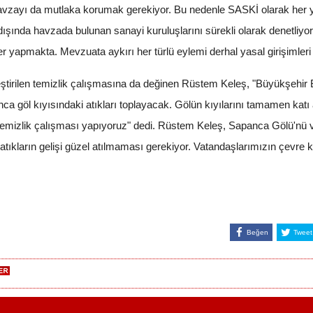
avzayı da mutlaka korumak gerekiyor. Bu nedenle SASKİ olarak her yıl
ışında havzada bulunan sanayi kuruluşlarını sürekli olarak denetliyo
ler yapmakta. Mevzuata aykırı her türlü eylemi derhal yasal girişimler
eştirilen temizlik çalışmasına da değinen Rüstem Keleş, "Büyükşehi
ca göl kıyısındaki atıkları toplayacak. Gölün kıyılarını tamamen katı
emizlik çalışması yapıyoruz" dedi. Rüstem Keleş, Sapanca Gölü'nü v
 atıkların gelişi güzel atılmaması gerekiyor. Vatandaşlarımızın çevre 
Beğen
Tweet