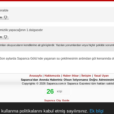
heralde
izlik yapacağının 1.dalgasıdır
arı okuyucuların kendilerine ait görüşlerdir. Yazılan yorumlardan veya hiçbir şekilde soruml
ylarda Sapanca Gölü’nde yaşanan su çekilmesinin ardından göl kenarında oluşan
Anasayfa
|
Hakkımızda
|
Haber ihbar
|
İletişim
|
Yasal Uyarı
Sapanca'dan Anında Haberiniz Olsun İstiyorsanız Doğru Adrestesini
Copyrights © 2026 Sapanca.com.tr Sapanca Gazetesi tüm hakları saklıdı
Sapanca City Guide
2019 Sapanca Seçim Sonuçları
D'Hondt Meclis Üye Dağılımı Hesaplama Aracı
kullanma politikalarını kabul etmiş sayılırsınız.
Ek bilgi
www.vahitarapoglu.tr