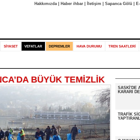
Hakkımızda
|
Haber ihbar
|
İletişim
|
Sapanca Gölü
|
E
SİYASET
VEFATLAR
DEPREMLER
HAVA DURUMU
TREN SAATLERİ
CA’DA BÜYÜK TEMİZLİK
SASKİ'DE 
KARARI DE
TRAFİK Sİ
YAPTIRANL