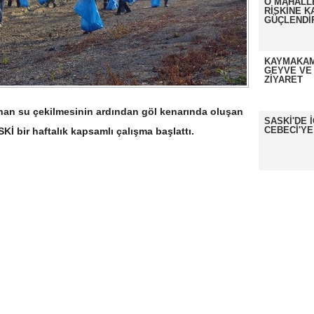
O MAHALL
RİSKİNE K
GÜÇLENDİ
KAYMAKAM
GEYVE VE
ZİYARET
an su çekilmesinin ardından göl kenarında oluşan
SASKİ'DE 
CEBECİ'YE
SKİ bir haftalık kapsamlı çalışma başlattı.