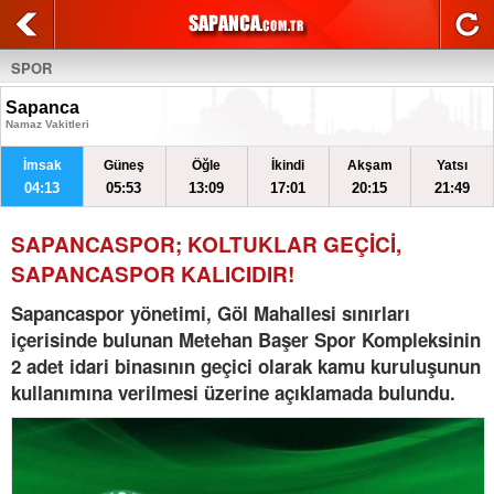
SPOR
Sapanca
Namaz Vakitleri
İmsak
Güneş
Öğle
İkindi
Akşam
Yatsı
04:13
05:53
13:09
17:01
20:15
21:49
SAPANCASPOR; KOLTUKLAR GEÇİCİ,
SAPANCASPOR KALICIDIR!
Sapancaspor yönetimi, Göl Mahallesi sınırları
içerisinde bulunan Metehan Başer Spor Kompleksinin
2 adet idari binasının geçici olarak kamu kuruluşunun
kullanımına verilmesi üzerine açıklamada bulundu.