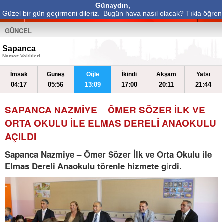
Günaydın,
Güzel bir gün geçirmeni dileriz.
Bugün hava nasıl olacak? Tıkla öğren
GÜNCEL
Sapanca
Namaz Vakitleri
İmsak
Güneş
Öğle
İkindi
Akşam
Yatsı
04:17
05:56
13:09
17:00
20:11
21:44
SAPANCA NAZMİYE – ÖMER SÖZER İLK VE
ORTA OKULU İLE ELMAS DERELİ ANAOKULU
AÇILDI
Sapanca Nazmiye – Ömer Sözer İlk ve Orta Okulu ile
Elmas Dereli Anaokulu törenle hizmete girdi.