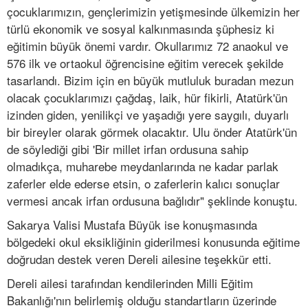
çocuklarımızın, gençlerimizin yetişmesinde ülkemizin her
türlü ekonomik ve sosyal kalkınmasında şüphesiz ki
eğitimin büyük önemi vardır. Okullarımız 72 anaokul ve
576 ilk ve ortaokul öğrencisine eğitim verecek şekilde
tasarlandı. Bizim için en büyük mutluluk buradan mezun
olacak çocuklarımızı çağdaş, laik, hür fikirli, Atatürk'ün
izinden giden, yenilikçi ve yaşadığı yere saygılı, duyarlı
bir bireyler olarak görmek olacaktır. Ulu önder Atatürk'ün
de söylediği gibi 'Bir millet irfan ordusuna sahip
olmadıkça, muharebe meydanlarında ne kadar parlak
zaferler elde ederse etsin, o zaferlerin kalıcı sonuçlar
vermesi ancak irfan ordusuna bağlıdır" şeklinde konuştu.
Sakarya Valisi Mustafa Büyük ise konuşmasında
bölgedeki okul eksikliğinin giderilmesi konusunda eğitime
doğrudan destek veren Dereli ailesine teşekkür etti.
Dereli ailesi tarafından kendilerinden Milli Eğitim
Bakanlığı'nın belirlemiş olduğu standartların üzerinde