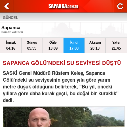
GÜNCEL
Sapanca
Namaz Vakitleri
İmsak
Güneş
Öğle
İkindi
Akşam
Yatsı
04:16
05:55
13:09
17:00
20:13
21:45
SAPANCA GÖLÜ'NDEKİ SU SEVİYESİ DÜŞTÜ
SASKİ Genel Müdürü Rüstem Keleş, Sapanca
Gölü'ndeki su seviyesinin geçen yıla göre yarım
metre düşük olduğunu belirterek, "Bu yıl, önceki
yıllara göre daha kurak geçti, bu doğal bir kuraklık"
dedi.