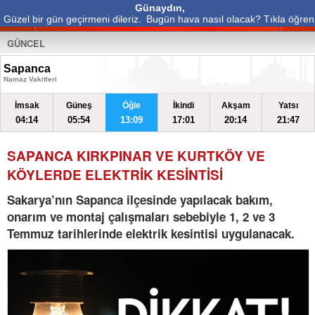
Günaydın,
Güzel bir gün geçirmeni dileriz.
Bugün hava nasıl olacak? Tıkla öğren
GÜNCEL
Sapanca
Namaz Vakitleri
İmsak
Güneş
Öğle
İkindi
Akşam
Yatsı
04:14
05:54
13:09
17:01
20:14
21:47
SAPANCA KIRKPINAR VE KURTKÖY VE
KÖYLERDE ELEKTRİK KESİNTİSİ
Sakarya’nın Sapanca ilçesinde yapılacak bakım,
onarım ve montaj çalışmaları sebebiyle 1, 2 ve 3
Temmuz tarihlerinde elektrik kesintisi uygulanacak.