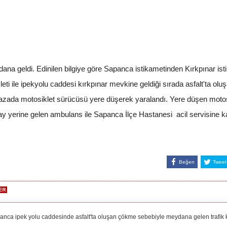
na geldi. Edinilen bilgiye göre Sapanca istikametinden Kırkpınar isti
leti ile ipekyolu caddesi kırkpınar mevkine geldiği sırada asfalt'ta o
azada motosiklet sürücüsü yere düşerek yaralandı. Yere düşen motos
 yerine gelen ambulans ile Sapanca İlçe Hastanesi acil servisine kaldı
Beğen
Tweet
 ipek yolu caddesinde asfalt'ta oluşan çökme sebebiyle meydana gelen trafik ka