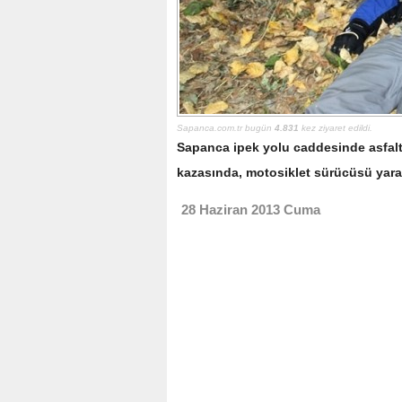
Sapanca.com.tr bugün
4.831
kez ziyaret edildi.
Sapanca ipek yolu caddesinde asfalt
kazasında, motosiklet sürücüsü yara
28 Haziran 2013 Cuma