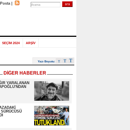
-Posta
|
SEÇİM 2024
ARŞİV
Yazı Boyutu:
DİĞER HABERLER
ĞIR YARALANAN
APOĞLU'NDAN
AZADAKİ
 SÜRÜCÜSÜ
DI