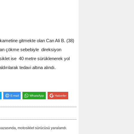
kametine gitmekte olan Can Ali B. (38)
luşan çökme sebebiyle direksiyon
iklet ise 40 metre sürüklenerek yol
rılarak tedavi altına alındı.
E-mail
WhatsApp
Haberler
zasında, motosiklet sürücüsü yaralandı.