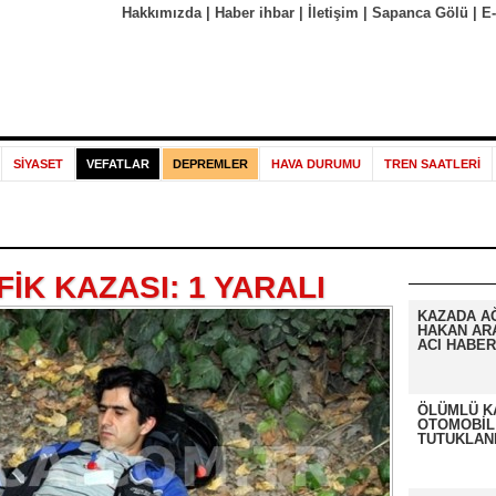
Hakkımızda
|
Haber ihbar
|
İletişim
|
Sapanca Gölü
|
E
SİYASET
VEFATLAR
DEPREMLER
HAVA DURUMU
TREN SAATLERİ
İK KAZASI: 1 YARALI
KAZADA A
HAKAN AR
ACI HABER
ÖLÜMLÜ K
OTOMOBİL
TUTUKLAN