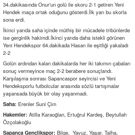
34.dakikasında Onur'un golü ile skoru 2-1 getiren Yeni
Hendek maça ortak oduğunu gösterdi.İlk yarı bu skorla
sona erdi.
İkinci yarıda saha içinde müthiş bir mücadele tribünlerde
ise gerginlik hakimdi.İkinci yarıda daha istekli görünen
Yeni Hendekspor 64.dakikada Hasan ile eşitliği yakaladı
2-2
Golün ardından kalan dakikalarda her iki takımın çabaları
sonuç vermeyince maç 2-2 berabere sonuçlandı.
Karşılaşma sonrası Sapancaspor seyircisi ve Yeni
Hendeksporlu futbolcular arasında sözlü tartışmalar
yaşansada büyük bir olay yaşanmadı.
Erenler Suni Çim
Saha:
Atilla Karaoğlan, Ertuğrul Kardeş, Beytullah
Hakemler:
Özçolakoğlu
Bilge, Yavuz, Yaşar, Talha,
Sapanca Gençlikspor: