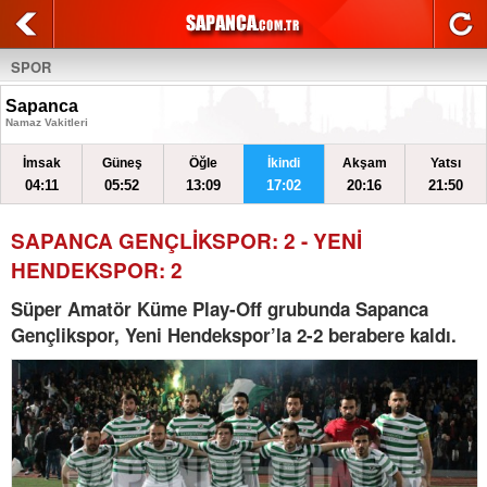
SPOR
Sapanca
Namaz Vakitleri
İmsak
Güneş
Öğle
İkindi
Akşam
Yatsı
04:11
05:52
13:09
17:02
20:16
21:50
SAPANCA GENÇLİKSPOR: 2 - YENİ
HENDEKSPOR: 2
Süper Amatör Küme Play-Off grubunda Sapanca
Gençlikspor, Yeni Hendekspor’la 2-2 berabere kaldı.