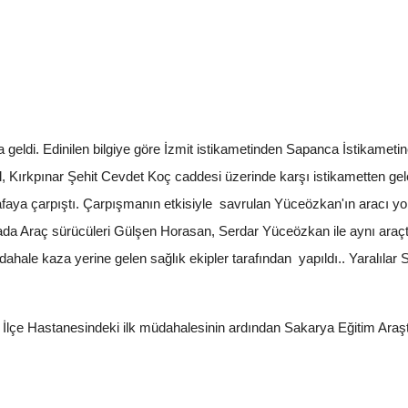
eldi. Edinilen bilgiye göre İzmit istikametinden Sapanca İstikameti
l, Kırkpınar Şehit Cevdet Koç caddesi üzerinde karşı istikametten ge
afaya çarpıştı. Çarpışmanın etkisiyle savrulan Yüceözkan'ın aracı yo
ada Araç sürücüleri Gülşen Horasan, Serdar Yüceözkan ile aynı araç
dahale kaza yerine gelen sağlık ekipler tarafından yapıldı.. Yaralıla
lçe Hastanesindeki ilk müdahalesinin ardından Sakarya Eğitim Araşt