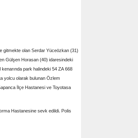
ne gitmekte olan Serdar Yüceözkan (31)
len Gülşen Horasan (40) idaresindeki
l kenarında park halindeki 54 ZA 668
ta yolcu olarak bulunan Özlem
r Sapanca İlçe Hastanesi ve Toyotasa
ırma Hastanesine sevk edildi. Polis