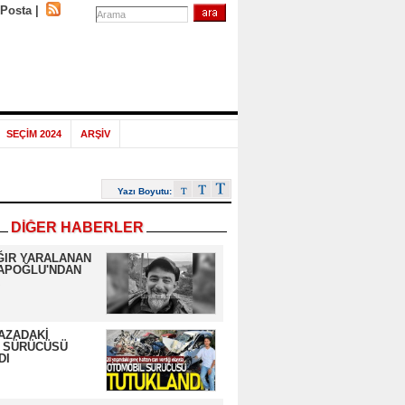
-Posta
|
SEÇİM 2024
ARŞİV
Yazı Boyutu:
DİĞER HABERLER
ĞIR YARALANAN
APOĞLU'NDAN
AZADAKİ
 SÜRÜCÜSÜ
DI