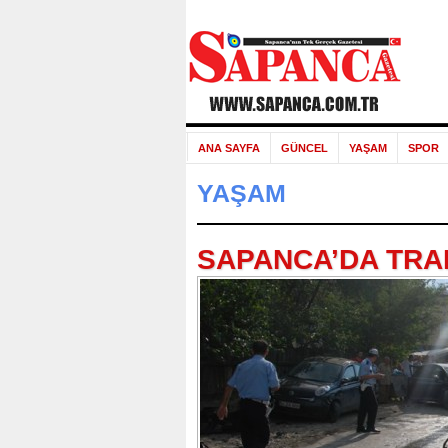
ANA SAYFA
GÜNCEL
YAŞAM
SPOR
YAŞAM
SAPANCA’DA TRAF