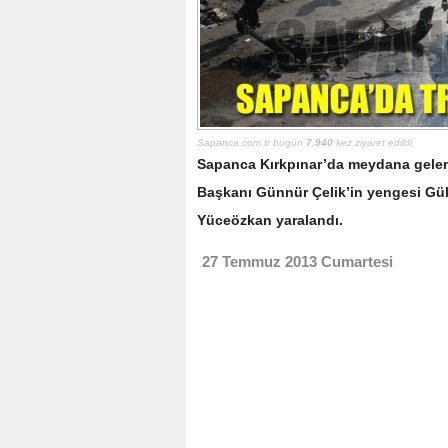
Sapanca.com.tr bugün
7.940
kez ziyaret edildi.
Sapanca Kırkpınar’da meydana gelen 
Başkanı Günnür Çelik’in yengesi Gü
Yüceözkan yaralandı.
27 Temmuz 2013 Cumartesi