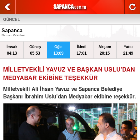
GÜNCEL
Sapanca
Namaz Vakitleri
İmsak
Güneş
Öğle
İkindi
Akşam
Yatsı
04:13
05:53
13:09
17:01
20:15
21:49
MİLLETVEKİLİ YAVUZ VE BAŞKAN USLU’DAN
MEDYABAR EKİBİNE TEŞEKKÜR
Milletvekili Ali İhsan Yavuz ve Sapanca Belediye
Başkanı İbrahim Uslu’dan Medyabar ekibine teşekkür.