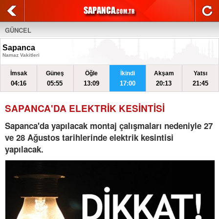
GÜNCEL
Sapanca
Namaz Vakitleri
İmsak
Güneş
Öğle
İkindi
Akşam
Yatsı
04:16
05:55
13:09
17:00
20:13
21:45
SAPANCA'DA ELEKTRİK KESİNTİSİ
Sapanca'da yapılacak montaj çalışmaları nedeniyle 27
ve 28 Ağustos tarihlerinde elektrik kesintisi
yapılacak.