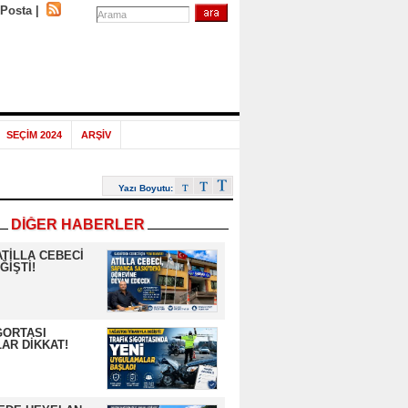
-Posta
|
SEÇİM 2024
ARŞİV
Yazı Boyutu:
DİĞER HABERLER
ATİLLA CEBECİ
ĞİŞTİ!
GORTASI
AR DİKKAT!