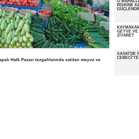
O MAHALL
RİSKİNE K
GÜÇLENDİ
KAYMAKAM
GEYVE VE
ZİYARET
SASKİ'DE 
CEBECİ'YE
alı Halk Pazarı tezgahlarında satılan meyve ve