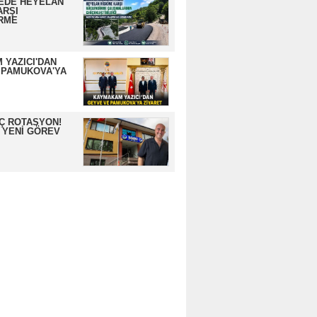
EDE HEYELAN
ARŞI
RME
 YAZICI'DAN
 PAMUKOVA'YA
İÇ ROTASYON!
 YENİ GÖREV