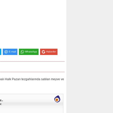
E-mail
WhatsApp
Haberler
alk Pazarı tezgahlarında satılan meyve ve
z..
r.