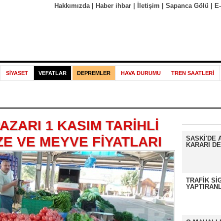
Hakkımızda
|
Haber ihbar
|
İletişim
|
Sapanca Gölü
|
E
SİYASET
VEFATLAR
DEPREMLER
HAVA DURUMU
TREN SAATLERİ
ZARI 1 KASIM TARİHLİ
E VE MEYVE FİYATLARI
SASKİ'DE 
KARARI DE
TRAFİK Sİ
YAPTIRANL