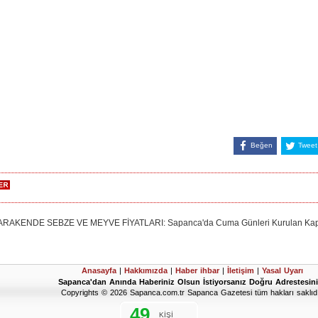
Beğen
Tweet
KENDE SEBZE VE MEYVE FİYATLARI: Sapanca'da Cuma Günleri Kurulan Kapalı H
Anasayfa
|
Hakkımızda
|
Haber ihbar
|
İletişim
|
Yasal Uyarı
Sapanca'dan Anında Haberiniz Olsun İstiyorsanız Doğru Adrestesini
Copyrights © 2026 Sapanca.com.tr Sapanca Gazetesi tüm hakları saklıdı