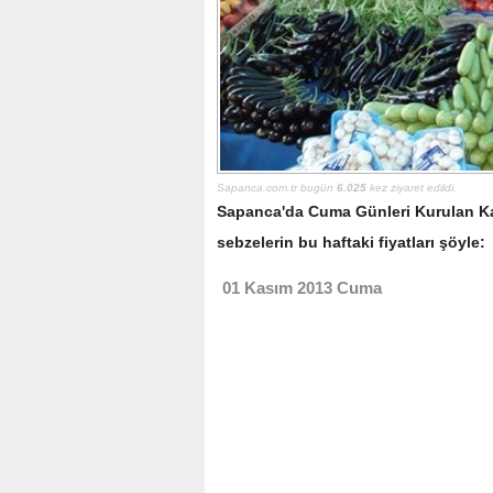
Sapanca.com.tr bugün
6.025
kez ziyaret edildi.
Sapanca'da Cuma Günleri Kurulan Kap
sebzelerin bu haftaki fiyatları şöyle:
01 Kasım 2013 Cuma