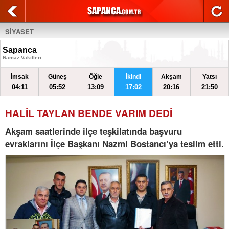
SİYASET
Sapanca
Namaz Vakitleri
İmsak
Güneş
Öğle
İkindi
Akşam
Yatsı
04:11
05:52
13:09
17:02
20:16
21:50
HALİL TAYLAN BENDE VARIM DEDİ
Akşam saatlerinde ilçe teşkilatında başvuru
evraklarını İlçe Başkanı Nazmi Bostancı’ya teslim etti.