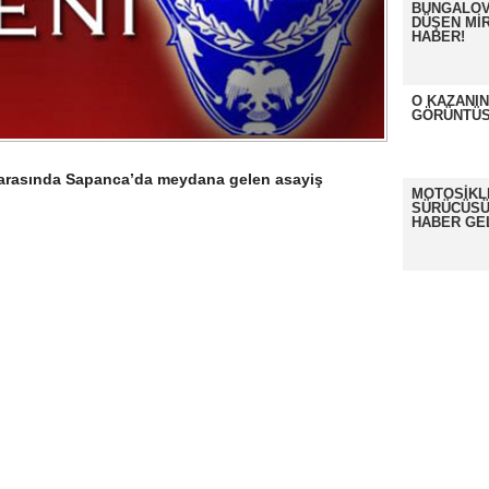
BUNGALOV
DÜŞEN MİR
HABER!
O KAZANI
GÖRÜNTÜS
ri arasında Sapanca’da meydana gelen asayiş
MOTOSİKL
SÜRÜCÜSÜ
HABER GE