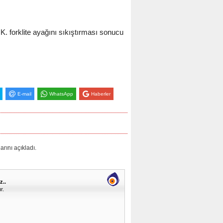
 forklite ayağını sıkıştırması sonucu
E-mail
WhatsApp
Haberler
ını açıkladı.
z..
r.