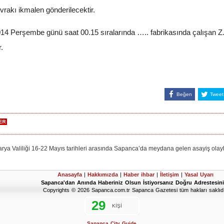
evrakı ikmalen gönderilecektir.
Perşembe günü saat 00.15 sıralarında ….. fabrikasında çalışan Z.K.
.
Beğen
Tweet
liliği 16-22 Mayıs tarihleri arasında Sapanca’da meydana gelen asayiş olaylar
Anasayfa
|
Hakkımızda
|
Haber ihbar
|
İletişim
|
Yasal Uyarı
Sapanca'dan Anında Haberiniz Olsun İstiyorsanız Doğru Adrestesini
Copyrights © 2026 Sapanca.com.tr Sapanca Gazetesi tüm hakları saklıdı
Sapanca City Guide