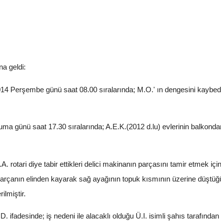
a geldi:
 Perşembe günü saat 08.00 sıralarında; M.O.' ın dengesini kaybed
a günü saat 17.30 sıralarında; A.E.K.(2012 d.lu) evlerinin balkond
 rotari diye tabir ettikleri delici makinanın parçasını tamir etmek içi
parçanın elinden kayarak sağ ayağının topuk kısmının üzerine düştüğü
ilmiştir.
ifadesinde; iş nedeni ile alacaklı olduğu Ü.I. isimli şahıs tarafından 