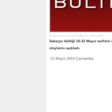
Sapanca.com.tr bugün
6.644
kez ziyaret edildi.
Sakarya Valiliği 16-22 Mayıs tarihle
olaylarını açıkladı.
21 Mayıs 2014 Çarsamba