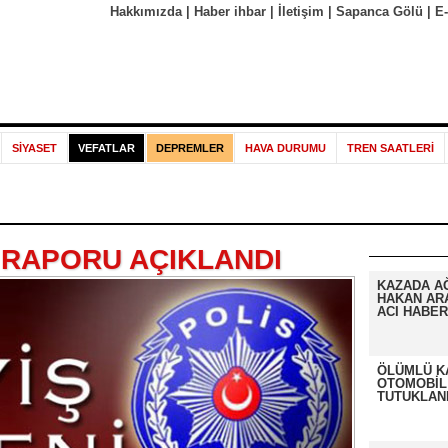
Hakkımızda
|
Haber ihbar
|
İletişim
|
Sapanca Gölü
|
E
SİYASET
VEFATLAR
DEPREMLER
HAVA DURUMU
TREN SAATLERİ
 RAPORU AÇIKLANDI
KAZADA A
HAKAN AR
ACI HABER
ÖLÜMLÜ K
OTOMOBİL
TUTUKLAN