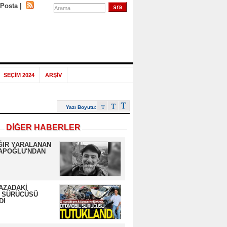
-Posta
|
SEÇİM 2024
ARŞİV
Yazı Boyutu:
DİĞER HABERLER
ĞIR YARALANAN
APOĞLU'NDAN
AZADAKİ
 SÜRÜCÜSÜ
DI