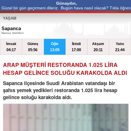
Günaydın,
Güzel bir gün geçirmeni dileriz.
Bugün hava nasıl olacak? Tıkla öğren
YAŞAM
Sapanca
Namaz Vakitleri
İmsak
Güneş
Öğle
İkindi
Akşam
Yatsı
04:17
05:56
13:09
17:00
20:11
21:44
ARAP MÜŞTERİ RESTORANDA 1.025 LİRA
HESAP GELİNCE SOLUĞU KARAKOLDA ALDI
Sapanca ilçesinde Suudi Arabistan vatandaşı bir
şahıs yemek yedikleri restoranda 1.025 lira hesap
gelince soluğu karakolda aldı.