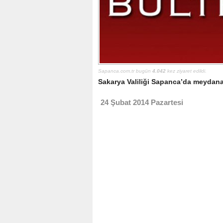
Sapanca.com.tr bugün
4.042
kez ziyaret edildi.
Sakarya Valiliği Sapanca’da meydana 
24 Şubat 2014 Pazartesi