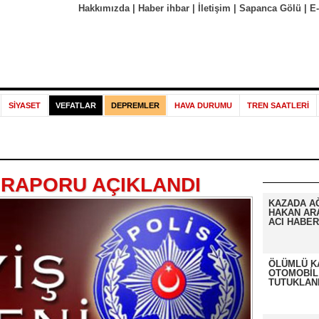
Hakkımızda
|
Haber ihbar
|
İletişim
|
Sapanca Gölü
|
E
SİYASET
VEFATLAR
DEPREMLER
HAVA DURUMU
TREN SAATLERİ
 RAPORU AÇIKLANDI
KAZADA A
HAKAN AR
ACI HABER
ÖLÜMLÜ K
OTOMOBİL
TUTUKLAN