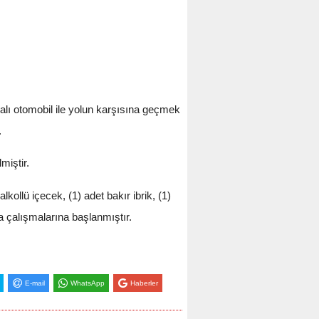
alı otomobil ile yolun karşısına geçmek
.
miştir.
llü içecek, (1) adet bakır ibrik, (1)
ma çalışmalarına başlanmıştır.
E-mail
WhatsApp
Haberler