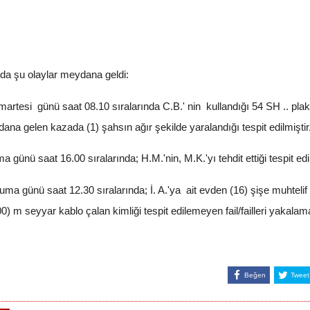
da şu olaylar meydana geldi:
tesi günü saat 08.10 sıralarında C.B.' nin kullandığı 54 SH .. plak
a gelen kazada (1) şahsın ağır şekilde yaralandığı tespit edilmiştir
ü saat 16.00 sıralarında; H.M.'nin, M.K.'yı tehdit ettiği tespit edil
ünü saat 12.30 sıralarında; İ. A.'ya ait evden (16) şişe muhtelif alko
00) m seyyar kablo çalan kimliği tespit edilemeyen fail/failleri yakala
Beğen
Tweet