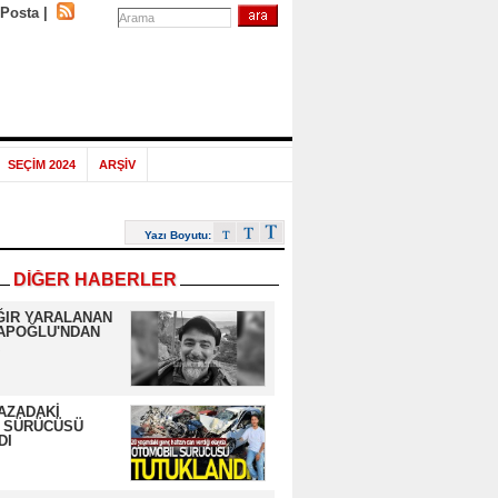
-Posta
|
SEÇİM 2024
ARŞİV
Yazı Boyutu:
DİĞER HABERLER
ĞIR YARALANAN
APOĞLU'NDAN
AZADAKİ
 SÜRÜCÜSÜ
DI