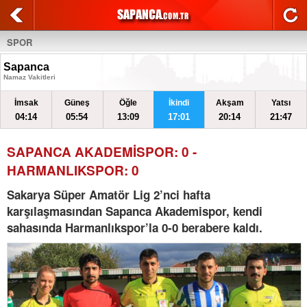
SPOR
Sapanca
Namaz Vakitleri
İmsak
Güneş
Öğle
İkindi
Akşam
Yatsı
04:14
05:54
13:09
17:01
20:14
21:47
SAPANCA AKADEMİSPOR: 0 -
HARMANLIKSPOR: 0
Sakarya Süper Amatör Lig 2’nci hafta
karşılaşmasından Sapanca Akademispor, kendi
sahasında Harmanlıkspor’la 0-0 berabere kaldı.