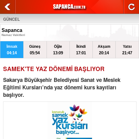
GÜNCEL
Sapanca
Namaz Vakitleri
İmsak
Güneş
Öğle
İkindi
Akşam
Yatsı
04:14
05:54
13:09
17:01
20:14
21:47
SAMEK'TE YAZ DÖNEMİ BAŞLIYOR
Sakarya Büyükşehir Belediyesi Sanat ve Meslek
Eğitimi Kursları’nda yaz dönemi kurs kayıtları
başlıyor.