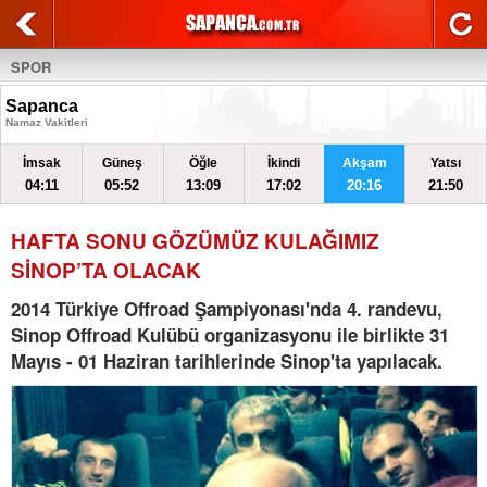
SPOR
Sapanca
Namaz Vakitleri
İmsak
Güneş
Öğle
İkindi
Akşam
Yatsı
04:11
05:52
13:09
17:02
20:16
21:50
HAFTA SONU GÖZÜMÜZ KULAĞIMIZ
SİNOP’TA OLACAK
2014 Türkiye Offroad Şampiyonası'nda 4. randevu,
Sinop Offroad Kulübü organizasyonu ile birlikte 31
Mayıs - 01 Haziran tarihlerinde Sinop'ta yapılacak.