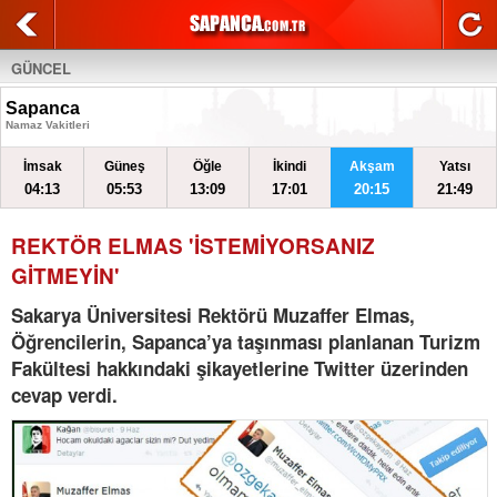
GÜNCEL
Sapanca
Namaz Vakitleri
İmsak
Güneş
Öğle
İkindi
Akşam
Yatsı
04:13
05:53
13:09
17:01
20:15
21:49
REKTÖR ELMAS 'İSTEMİYORSANIZ
GİTMEYİN'
Sakarya Üniversitesi Rektörü Muzaffer Elmas,
Öğrencilerin, Sapanca’ya taşınması planlanan Turizm
Fakültesi hakkındaki şikayetlerine Twitter üzerinden
cevap verdi.