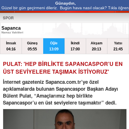
Günaydın,
Güzel bir gün geçirmeni dileriz.
Bugün hava nasıl olacak? Tıkla öğren
SPOR
Sapanca
Namaz Vakitleri
İmsak
Güneş
Öğle
İkindi
Akşam
Yatsı
04:16
05:55
13:09
17:00
20:13
21:45
PULAT: 'HEP BİRLİKTE SAPANCASPOR’U EN
ÜST SEVİYELERE TAŞIMAK İSTİYORUZ'
İnternet gazeteniz Sapanca.com.tr’ye özel
açıklamalarda bulunan Sapancaspor Başkan Adayı
Bülent Pulat, “Amaçlarımız hep birlikte
Sapancaspor’u en üst seviyelere taşımaktır” dedi.