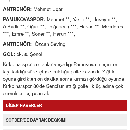
Mehmet Uçar
ANTRENÖR:
Mehmet **, Yasin **, Hüseyin **,
PAMUKOVASPOR:
A.Kadir **, Oğuz **, Doğancan ***, Hakan **, Menderes
***, Emre **, Soner **, Harun ***,
Özcan Sevinç
ANTRENÖR:
dk.80 Şenol
GOL:
Kırkpınarspor zor anlar yaşadığı Pamukova maçını on
kişi kaldığı süre içinde bulduğu golle kazandı. Yiğitin
oyuna girdikten on dakika sonra kırmızı gördüğü oyunda
Kırkpınarspor 80'de Şenol'un attığı golle ilk üç adına çok
önemli bir üç puan aldı.
DİĞER HABERLER
SOFDER'DE BAYRAK DEĞİŞİMİ