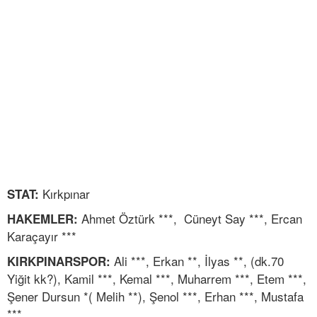
Kırkpınar
STAT:
Ahmet Öztürk ***, Cüneyt Say ***, Ercan
HAKEMLER:
Karaçayır ***
Ali ***, Erkan **, İlyas **, (dk.70
KIRKPINARSPOR:
Yiğit kk?), Kamil ***, Kemal ***, Muharrem ***, Etem ***,
Şener Dursun *( Melih **), Şenol ***, Erhan ***, Mustafa
***,