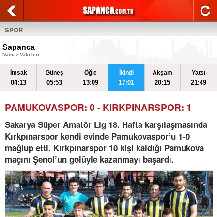
SPOR
Sapanca
Namaz Vakitleri
İmsak
Güneş
Öğle
İkindi
Akşam
Yatsı
04:13
05:53
13:09
17:01
20:15
21:49
PAMUKOVASPOR: 0 - KIRKPINARSPOR: 1
Sakarya Süper Amatör Lig 18. Hafta karşılaşmasında
Kırkpınarspor kendi evinde Pamukovaspor’u 1-0
mağlup etti. Kırkpınarspor 10 kişi kaldığı Pamukova
maçını Şenol’un golüyle kazanmayı başardı.