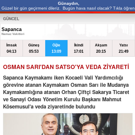
Günaydın,
Güzel bir gün geçirmeni dileriz.
Bugün hava nasıl olacak? Tıkla öğren
GÜNCEL
Sapanca
Namaz Vakitleri
İmsak
Güneş
Öğle
İkindi
Akşam
Yatsı
04:13
05:53
13:09
17:01
20:15
21:49
OSMAN SARI'DAN SATSO'YA VEDA ZİYARETİ
Sapanca Kaymakamı iken Kocaeli Vali Yardımcılığı
görevine atanan Kaymakam Osman Sarı ile Mudanya
Kaymakamlığına atanan Orhan Çiftçi Sakarya Ticaret
ve Sanayi Odası Yönetim Kurulu Başkanı Mahmut
Kösemusul'a veda ziyaretinde bulundu