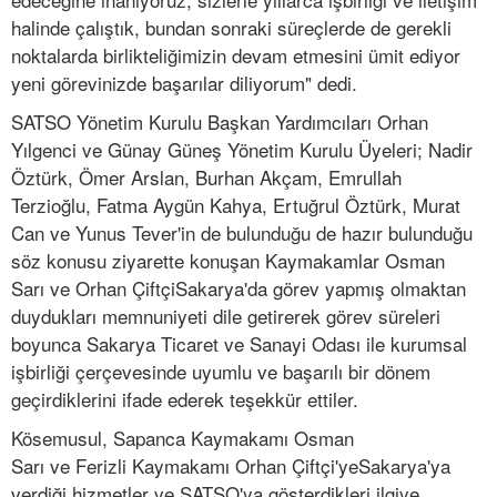
halinde çalıştık, bundan sonraki süreçlerde de gerekli
noktalarda birlikteliğimizin devam etmesini ümit ediyor
yeni görevinizde başarılar diliyorum" dedi.
SATSO Yönetim Kurulu Başkan Yardımcıları Orhan
Yılgenci ve Günay Güneş Yönetim Kurulu Üyeleri; Nadir
Öztürk, Ömer Arslan, Burhan Akçam, Emrullah
Terzioğlu, Fatma Aygün Kahya, Ertuğrul Öztürk, Murat
Can ve Yunus Tever'in de bulunduğu de hazır bulunduğu
söz konusu ziyarette konuşan Kaymakamlar Osman
Sarı ve Orhan ÇiftçiSakarya'da görev yapmış olmaktan
duydukları memnuniyeti dile getirerek görev süreleri
boyunca Sakarya Ticaret ve Sanayi Odası ile kurumsal
işbirliği çerçevesinde uyumlu ve başarılı bir dönem
geçirdiklerini ifade ederek teşekkür ettiler.
Kösemusul, Sapanca Kaymakamı Osman
Sarı ve Ferizli Kaymakamı Orhan Çiftçi'yeSakarya'ya
verdiği hizmetler ve SATSO'ya gösterdikleri ilgiye