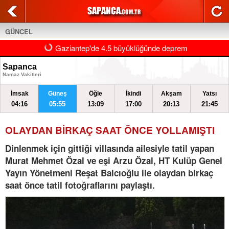
GÜNCEL
Gaziantep'de 4.5 büyüklüğünde deprem
Sapanca
Namaz Vakitleri
İmsak
Güneş
Öğle
İkindi
Akşam
Yatsı
04:16
05:55
13:09
17:00
20:13
21:45
OLAYDAN BİRKAÇ SAAT ÖNCE YOLLAMIŞTI
Dinlenmek için gittiği villasında ailesiyle tatil yapan
Murat Mehmet Özal ve eşi Arzu Özal, HT Kulüp Genel
Yayın Yönetmeni Reşat Balcıoğlu ile olaydan birkaç
saat önce tatil fotoğraflarını paylaştı.