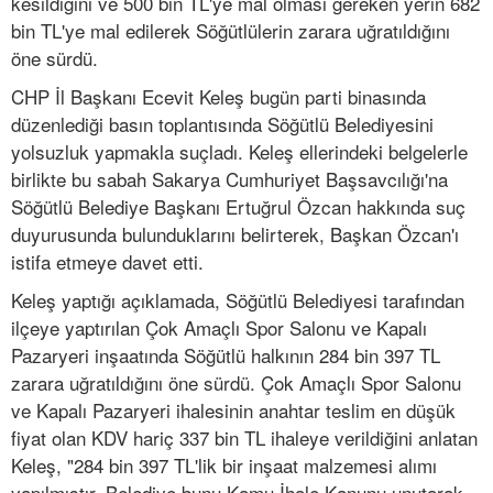
kesildiğini ve 500 bin TL'ye mal olması gereken yerin 682
bin TL'ye mal edilerek Söğütlülerin zarara uğratıldığını
öne sürdü.
CHP İl Başkanı Ecevit Keleş bugün parti binasında
düzenlediği basın toplantısında Söğütlü Belediyesini
yolsuzluk yapmakla suçladı. Keleş ellerindeki belgelerle
birlikte bu sabah Sakarya Cumhuriyet Başsavcılığı'na
Söğütlü Belediye Başkanı Ertuğrul Özcan hakkında suç
duyurusunda bulunduklarını belirterek, Başkan Özcan'ı
istifa etmeye davet etti.
Keleş yaptığı açıklamada, Söğütlü Belediyesi tarafından
ilçeye yaptırılan Çok Amaçlı Spor Salonu ve Kapalı
Pazaryeri inşaatında Söğütlü halkının 284 bin 397 TL
zarara uğratıldığını öne sürdü. Çok Amaçlı Spor Salonu
ve Kapalı Pazaryeri ihalesinin anahtar teslim en düşük
fiyat olan KDV hariç 337 bin TL ihaleye verildiğini anlatan
Keleş, "284 bin 397 TL'lik bir inşaat malzemesi alımı
yapılmıştır. Belediye bunu Kamu İhale Kanunu unutarak