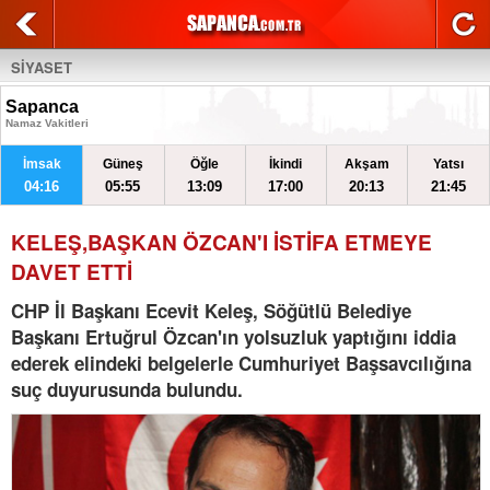
SİYASET
Sapanca
Namaz Vakitleri
İmsak
Güneş
Öğle
İkindi
Akşam
Yatsı
04:16
05:55
13:09
17:00
20:13
21:45
KELEŞ,BAŞKAN ÖZCAN'I İSTİFA ETMEYE
DAVET ETTİ
CHP İl Başkanı Ecevit Keleş, Söğütlü Belediye
Başkanı Ertuğrul Özcan'ın yolsuzluk yaptığını iddia
ederek elindeki belgelerle Cumhuriyet Başsavcılığına
suç duyurusunda bulundu.