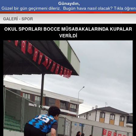
Günaydın,
Güzel bir gün geçirmeni dileriz.
Bugün hava nasıl olacak? Tıkla öğren
GALERİ - SPOR
OKUL SPORLARI BOCCE MÜSABAKALARINDA KUPALAR
VERİLDİ