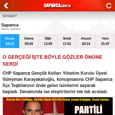
SİYASET
Sapanca
Namaz Vakitleri
İmsak
Güneş
Öğle
İkindi
Akşam
Yatsı
04:14
05:54
13:09
17:01
20:14
21:47
O GERÇEĞİ İŞTE BÖYLE GÖZLER ÖNÜNE
SERDİ
CHP Sapanca Gençlik Kolları Yönetim Kurulu Üyesi
Süleyman Karayakalıoğlu, konuşmasına CHP Sapanca
İlçe Teşkilatının önde gelen isimlerini sayarak
başladı. Devamında ise eleştirilerini tek tek sıraladı.