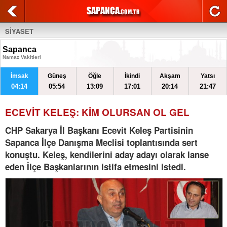
SİYASET
Sapanca
Namaz Vakitleri
İmsak
Güneş
Öğle
İkindi
Akşam
Yatsı
04:14
05:54
13:09
17:01
20:14
21:47
ECEVİT KELEŞ: KİM OLURSAN OL GEL
CHP Sakarya İl Başkanı Ecevit Keleş Partisinin
Sapanca İlçe Danışma Meclisi toplantısında sert
konuştu. Keleş, kendilerini aday adayı olarak lanse
eden İlçe Başkanlarının istifa etmesini istedi.