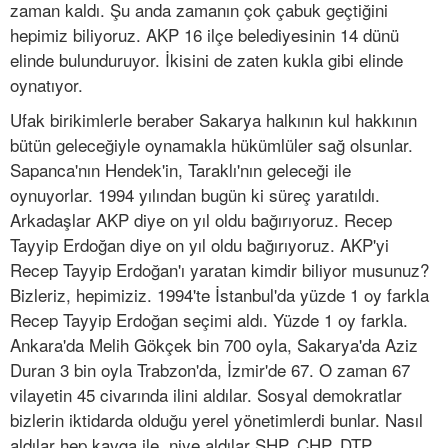
zaman kaldı. Şu anda zamanın çok çabuk geçtiğini
hepimiz biliyoruz. AKP 16 ilçe belediyesinin 14 dünü
elinde bulunduruyor. İkisini de zaten kukla gibi elinde
oynatıyor.
Ufak birikimlerle beraber Sakarya halkının kul hakkının
bütün geleceğiyle oynamakla hükümlüler sağ olsunlar.
Sapanca'nın Hendek'in, Taraklı'nın geleceği ile
oynuyorlar. 1994 yılından bugün ki süreç yaratıldı.
Arkadaşlar AKP diye on yıl oldu bağırıyoruz. Recep
Tayyip Erdoğan diye on yıl oldu bağırıyoruz. AKP'yi
Recep Tayyip Erdoğan'ı yaratan kimdir biliyor musunuz?
Bizleriz, hepimiziz. 1994'te İstanbul'da yüzde 1 oy farkla
Recep Tayyip Erdoğan seçimi aldı. Yüzde 1 oy farkla.
Ankara'da Melih Gökçek bin 700 oyla, Sakarya'da Aziz
Duran 3 bin oyla Trabzon'da, İzmir'de 67. O zaman 67
vilayetin 45 civarında ilini aldılar. Sosyal demokratlar
bizlerin iktidarda olduğu yerel yönetimlerdi bunlar. Nasıl
aldılar hep kavga ile, niye aldılar SHP, CHP, DTP