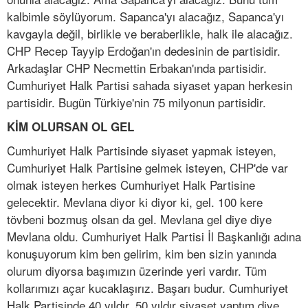
kalbimle söylüyorum. Sapanca'yı alacağız, Sapanca'yı
kavgayla değil, birlikle ve beraberlikle, halk ile alacağız.
CHP Recep Tayyip Erdoğan'ın dedesinin de partisidir.
Arkadaşlar CHP Necmettin Erbakan'ında partisidir.
Cumhuriyet Halk Partisi sahada siyaset yapan herkesin
partisidir. Bugün Türkiye'nin 75 milyonun partisidir.
KİM OLURSAN OL GEL
Cumhuriyet Halk Partisinde siyaset yapmak isteyen,
Cumhuriyet Halk Partisine gelmek isteyen, CHP'de var
olmak isteyen herkes Cumhuriyet Halk Partisine
gelecektir. Mevlana diyor ki diyor ki, gel. 100 kere
tövbeni bozmuş olsan da gel. Mevlana gel diye diye
Mevlana oldu. Cumhuriyet Halk Partisi İl Başkanlığı adına
konuşuyorum kim ben gelirim, kim ben sizin yanında
olurum diyorsa başımızın üzerinde yeri vardır. Tüm
kollarımızı açar kucaklaşırız. Başarı budur. Cumhuriyet
Halk Partisinde 40 yıldır, 50 yıldır siyaset yaptım diye