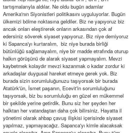
tartışmalarıyla aldılar. Ne oldu bugün adamlar
Amerika'nın Siyonistleri politikasını uyguluyorlar. Bugün
ülkemizi bölme noktasına geldiler. Biz ne yapıyoruz biz
ancak onları eleştirerek onların arkasından çok af
edersiniz söverek siyaset yapıyoruz. Biz niye demiyoruz
ki Sapanca'yı kurtaralım, biz niye burada birliği
bütünlüğü sağlamayalım, niye bir madde etrafında oturup
halkın görüşünü de alarak siyaset yapmayalım. Mevzi
kaybetmek kolaydır mevzi kazanmak o kadar zordur ki
arkadaşlar duygusal hareket etmeye gerek yok. Biz
burada sizin sorumluluğunuzu taşıyorsak bir burada
Atatürk'ün, İsmet paşanın, Ecevit'in sorumluluğunu
taşıyorsak, biz bu sorumluluğu en güzel en mükemmel
bir şekilde yerine getirdik. Bunu siz her şeyden her
halktan her vatandaştan daha çok bilirsiniz. Hayatta il
yönetimi olarak ahbap çavuş ilişkisi içerisinde siyaset
yapılmaz, yapmayacağız. Sapanca'yı kimle alacaksak
onunla alacağız. Ama Sapanca'yı alacağız. Bunu tüm