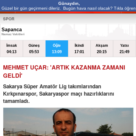
Günaydın,
Güzel bir gün geçirmeni dileriz.
Bugün hava nasıl olacak? Tıkla öğren
SPOR
Sapanca
Namaz Vakitleri
İmsak
Güneş
Öğle
İkindi
Akşam
Yatsı
04:13
05:53
13:09
17:01
20:15
21:49
MEHMET UÇAR: 'ARTIK KAZANMA ZAMANI
GELDİ'
Sakarya Süper Amatör Lig takımlarından
Kırkpınarspor, Sakaryaspor maçı hazırlıklarını
tamamladı.