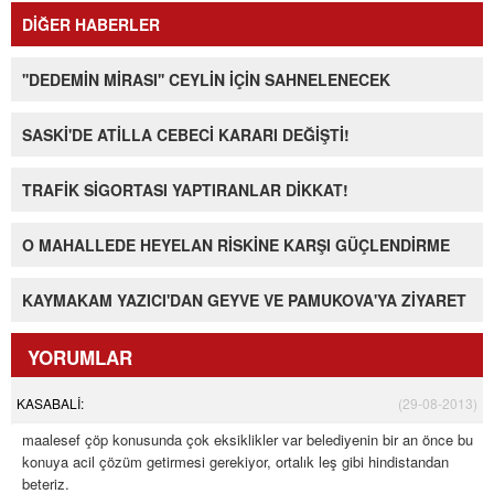
DİĞER HABERLER
''DEDEMİN MİRASI'' CEYLİN İÇİN SAHNELENECEK
SASKİ'DE ATİLLA CEBECİ KARARI DEĞİŞTİ!
TRAFİK SİGORTASI YAPTIRANLAR DİKKAT!
O MAHALLEDE HEYELAN RİSKİNE KARŞI GÜÇLENDİRME
KAYMAKAM YAZICI'DAN GEYVE VE PAMUKOVA'YA ZİYARET
YORUMLAR
KASABALİ:
(29-08-2013)
maalesef çöp konusunda çok eksiklikler var belediyenin bir an önce bu
konuya acil çözüm getirmesi gerekiyor, ortalık leş gibi hindistandan
beteriz.