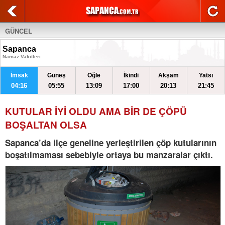
GÜNCEL
Sapanca
Namaz Vakitleri
İmsak
Güneş
Öğle
İkindi
Akşam
Yatsı
04:16
05:55
13:09
17:00
20:13
21:45
KUTULAR İYİ OLDU AMA BİR DE ÇÖPÜ
BOŞALTAN OLSA
Sapanca’da ilçe geneline yerleştirilen çöp kutularının
boşatılmaması sebebiyle ortaya bu manzaralar çıktı.