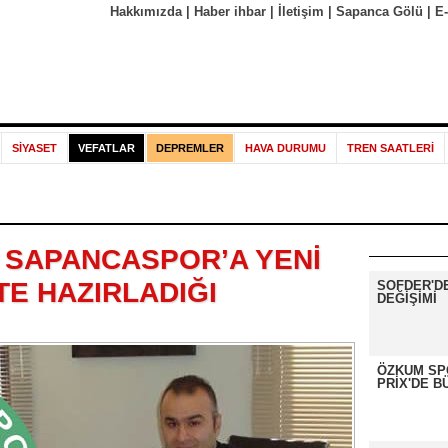
Hakkımızda
|
Haber ihbar
|
İletişim
|
Sapanca Gölü
|
E
SİYASET
VEFATLAR
DEPREMLER
HAVA DURUMU
TREN SAATLERİ
N SAPANCASPOR’A YENİ
TE HAZIRLADIĞI
SOFDER'D
DEĞİŞİMİ
ÖZKUM SP
PRİX'DE B