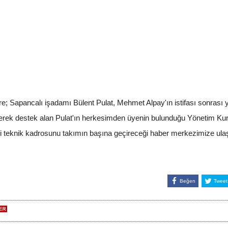
e; Sapancalı işadamı Bülent Pulat, Mehmet Alpay'ın istifası sonrası y
erek destek alan Pulat'ın herkesimden üyenin bulunduğu Yönetim Kurulu
 teknik kadrosunu takımın başına geçireceği haber merkezimize ulaşan
Beğen
Tweet