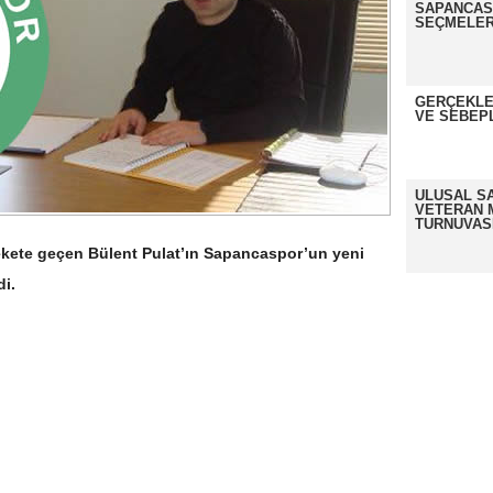
SAPANCASP
SEÇMELER
GERÇEKLE
VE SEBEP
ULUSAL S
VETERAN 
TURNUVAS
rekete geçen Bülent Pulat’ın Sapancaspor’un yeni
di.