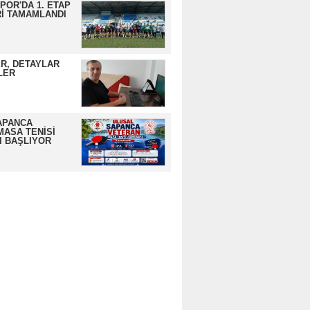
OR'DA 1. ETAP
İ TAMAMLANDI
R, DETAYLAR
LER
APANCA
MASA TENİSİ
I BAŞLIYOR