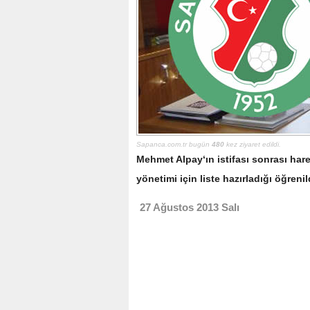
Sapanca.com.tr bugün
480
kez ziyaret edildi.
Mehmet Alpay‘ın istifası sonrası ha
yönetimi için liste hazırladığı öğrenil
27 Ağustos 2013 Salı