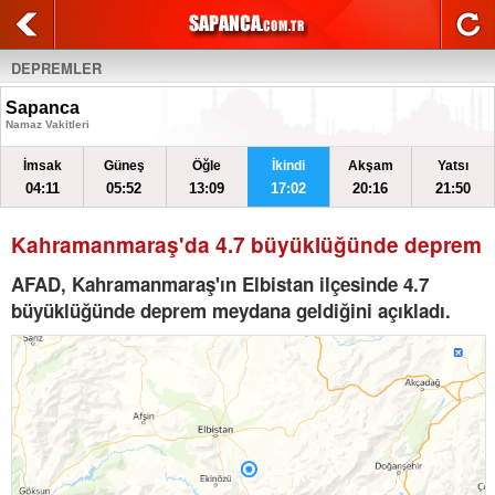
DEPREMLER
Sapanca
Namaz Vakitleri
İmsak
Güneş
Öğle
İkindi
Akşam
Yatsı
04:11
05:52
13:09
17:02
20:16
21:50
Kahramanmaraş'da 4.7 büyüklüğünde deprem
AFAD, Kahramanmaraş'ın Elbistan ilçesinde 4.7
büyüklüğünde deprem meydana geldiğini açıkladı.