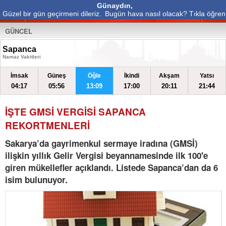
Günaydın,
Güzel bir gün geçirmeni dileriz.
Bugün hava nasıl olacak? Tıkla öğren
GÜNCEL
Sapanca
Namaz Vakitleri
İmsak
Güneş
Öğle
İkindi
Akşam
Yatsı
04:17
05:56
13:09
17:00
20:11
21:44
İŞTE GMSİ VERGİSİ SAPANCA
REKORTMENLERİ
Sakarya’da gayrimenkul sermaye iradına (GMSİ)
ilişkin yıllık Gelir Vergisi beyannamesinde ilk 100'e
giren mükellefler açıklandı. Listede Sapanca’dan da 6
isim bulunuyor.