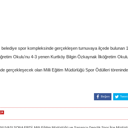
 belediye spor kompleksinde gerçekleşen turnuvaya ilçede bulunan 10 
öğretim Okulu'nu 4-3 yenen Kurtköy Bilgin Özkaynak İlköğretim Okul
inde gerçekleşecek olan Milli Eğitim Müdürlüğü Spor Ödülleri töreninde
Beğen
Tweet
I SONA ERDİ: Milli Eğitim Müdürlüğü ve Sapanca Gençlik Spor İlçe Müdürlüğü