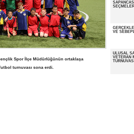
SAPANCASP
SEÇMELER
GERÇEKLE
VE SEBEP
ULUSAL S
VETERAN 
ençlik Spor İlçe Müdürlüğünün ortaklaşa
TURNUVAS
futbol turnuvası sona erdi.