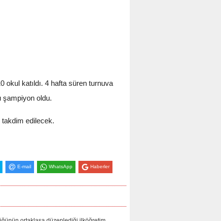
okul katıldı. 4 hafta süren turnuva
u şampiyon oldu.
 takdim edilecek.
E-mail
WhatsApp
Haberler
nün ortaklaşa düzenlediği ilköğretim