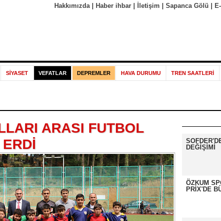
Hakkımızda
|
Haber ihbar
|
İletişim
|
Sapanca Gölü
|
E
SİYASET
VEFATLAR
DEPREMLER
HAVA DURUMU
TREN SAATLERİ
LLARI ARASI FUTBOL
 ERDİ
SOFDER'D
DEĞİŞİMİ
ÖZKUM SP
PRİX'DE B