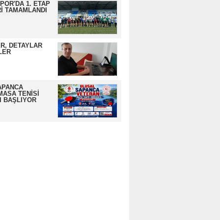
OR'DA 1. ETAP
İ TAMAMLANDI
R, DETAYLAR
LER
APANCA
MASA TENİSİ
I BAŞLIYOR