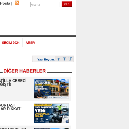
-Posta
|
SEÇİM 2024
ARŞİV
Yazı Boyutu:
DİĞER HABERLER
ATİLLA CEBECİ
ĞİŞTİ!
GORTASI
AR DİKKAT!