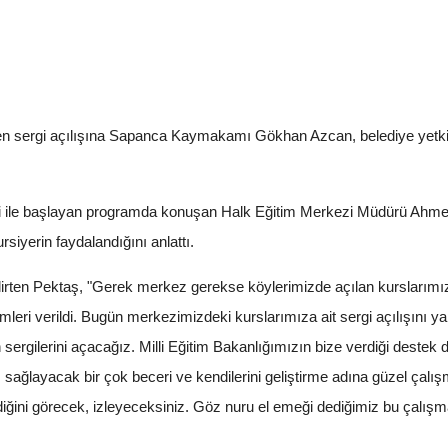
en sergi açılışına Sapanca Kaymakamı Gökhan Azcan, belediye yetkilil
 ile başlayan programda konuşan Halk Eğitim Merkezi Müdürü Ahmet
rsiyerin faydalandığını anlattı.
elirten Pektaş, "Gerek merkez gerekse köylerimizde açılan kurslarımız
leri verildi. Bugün merkezimizdeki kurslarımıza ait sergi açılışını
ın sergilerini açacağız. Milli Eğitim Bakanlığımızın bize verdiği deste
sağlayacak bir çok beceri ve kendilerini geliştirme adına güzel çalış
ldiğini görecek, izleyeceksiniz. Göz nuru el emeği dediğimiz bu çal