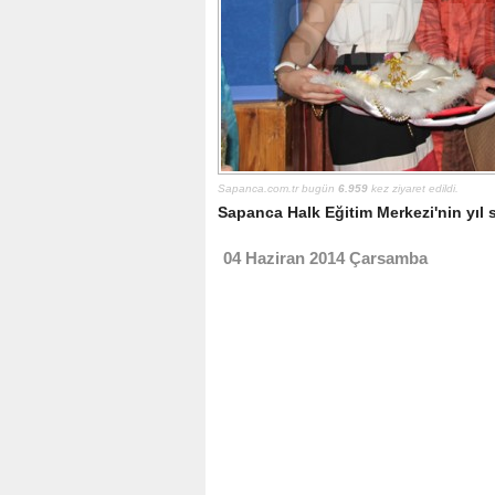
Sapanca.com.tr bugün
6.959
kez ziyaret edildi.
Sapanca Halk Eğitim Merkezi'nin yıl s
04 Haziran 2014 Çarsamba