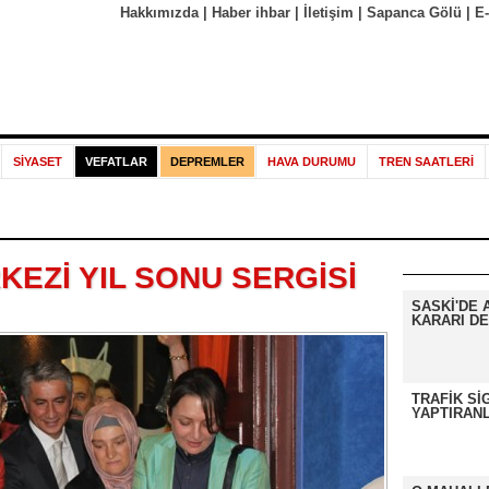
Hakkımızda
|
Haber ihbar
|
İletişim
|
Sapanca Gölü
|
E
SİYASET
VEFATLAR
DEPREMLER
HAVA DURUMU
TREN SAATLERİ
KEZİ YIL SONU SERGİSİ
SASKİ'DE 
KARARI DE
TRAFİK Sİ
YAPTIRANL