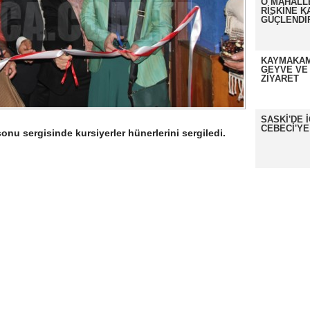
O MAHALL
RİSKİNE K
GÜÇLENDİ
KAYMAKAM
GEYVE VE
ZİYARET
SASKİ'DE 
CEBECİ'YE
onu sergisinde kursiyerler hünerlerini sergiledi.