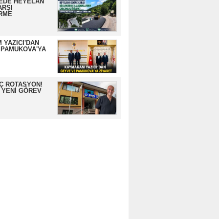
EDE HEYELAN
ARŞI
RME
 YAZICI'DAN
 PAMUKOVA'YA
İÇ ROTASYON!
 YENİ GÖREV