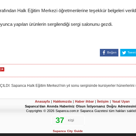
rafından Halk Eğitim Merkezi öğretmenlerine teşekkür belgeleri verild
oyunca yapılan ürünlerin sergilendiği sergi salonunu gezdi.
Beğen
Tweet
 Sapanca Halk Eğitim Merkezi'nin yıl sonu sergisinde kursiyerler hünerlerini s
Anasayfa
|
Hakkımızda
|
Haber ihbar
|
İletişim
|
Yasal Uyarı
Sapanca'dan Anında Haberiniz Olsun İstiyorsanız Doğru Adrestesini
Copyrights © 2026 Sapanca.com.tr Sapanca Gazetesi tüm hakları saklıdı
Sapanca City Guide
2019 Sapanca Seçim Sonuçları