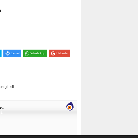
i.
E-mail
WhatsApp
Haberler
ergiledi.
z..
r.