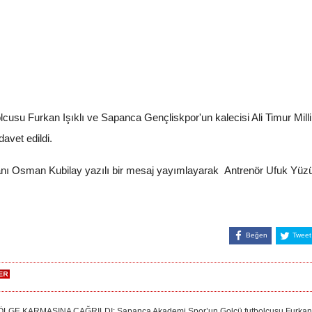
usu Furkan Işıklı ve Sapanca Gençliskpor'un kalecisi Ali Timur Mil
avet edildi.
ı Osman Kubilay yazılı bir mesaj yayımlayarak Antrenör Ufuk Yüzücü v
Beğen
Tweet
GE KARMASINA ÇAĞRILDI: Sapanca Akademi Spor’un Golcü futbolcusu Furkan Işık