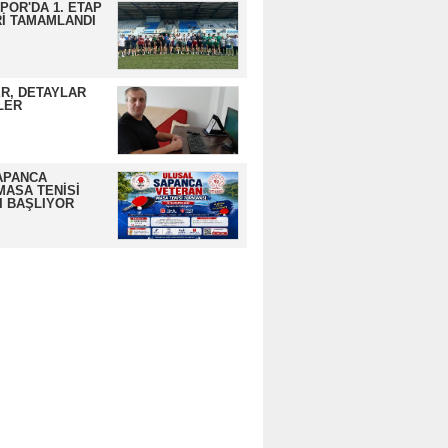
OR'DA 1. ETAP
İ TAMAMLANDI
R, DETAYLAR
LER
APANCA
MASA TENİSİ
I BAŞLIYOR