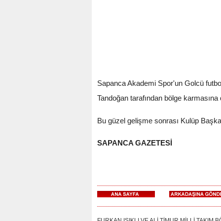
Sapanca Akademi Spor'un Golcü futbolc
Tandoğan tarafından bölge karmasına d
Bu güzel gelişme sonrası Kulüp Başkan
SAPANCA GAZETESİ
FURKAN IŞIKLI VE ALİ TİMUR MİLLİ TAKIM BÖL