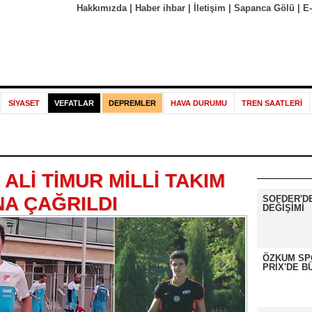
Hakkımızda
|
Haber ihbar
|
İletişim
|
Sapanca Gölü
|
E
SİYASET
VEFATLAR
DEPREMLER
HAVA DURUMU
TREN SAATLERİ
 ALİ TİMUR MİLLİ TAKIM
A ÇAĞRILDI
SOFDER'D
DEĞİŞİMİ
ÖZKUM SP
PRİX'DE B