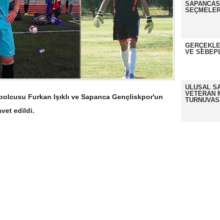
SAPANCASP
SEÇMELER
GERÇEKLE
VE SEBEP
ULUSAL S
VETERAN 
olcusu Furkan Işıklı ve Sapanca Gençliskpor'un
TURNUVAS
vet edildi.