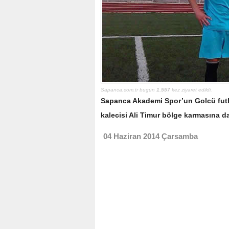
Sapanca.com.tr bugün
1.557
kez ziyaret edildi.
Sapanca Akademi Spor’un Golcü futb
kalecisi Ali Timur bölge karmasına da
04 Haziran 2014 Çarsamba