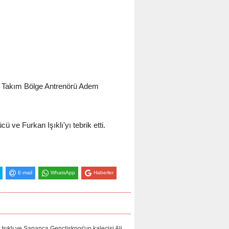
li Takım Bölge Antrenörü Adem
e Furkan Işıklı'yı tebrik etti.
E-mail
WhatsApp
Haberler
lı ve Sapanca Gençliskpor'un kalecisi Ali