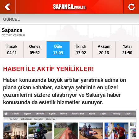
GÜNCEL
Sapanca
Namaz Vakitleri
İmsak
Güneş
Öğle
İkindi
Akşam
Yatsı
04:11
05:52
13:09
17:02
20:16
21:50
HABER İLE AKTİF YENİLİKLER!
Haber konusunda büyük artılar yaratmak adına ön
plana çıkan 54haber, sakarya şehrinin en güzel
çözümlerini sizlere ulaştırıyor ve Sakarya haber
konusunda da estetik hizmetler sunuyor.