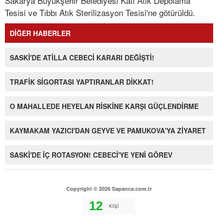
Sakarya Büyükşehir Belediyesi Katı Atık Depolama
Tesisi ve Tıbbı Atık Sterilizasyon Tesisi'ne götürüldü.
DİĞER HABERLER
SASKİ'DE ATİLLA CEBECİ KARARI DEĞİŞTİ!
TRAFİK SİGORTASI YAPTIRANLAR DİKKAT!
O MAHALLEDE HEYELAN RİSKİNE KARŞI GÜÇLENDİRME
KAYMAKAM YAZICI'DAN GEYVE VE PAMUKOVA'YA ZİYARET
SASKİ'DE İÇ ROTASYON! CEBECİ'YE YENİ GÖREV
Copyright © 2026 Sapanca.com.tr