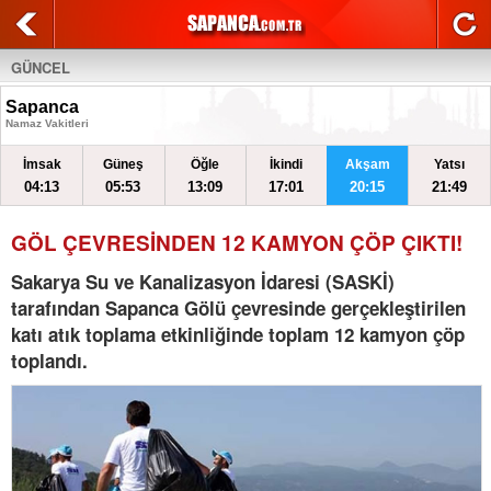
GÜNCEL
Sapanca
Namaz Vakitleri
İmsak
Güneş
Öğle
İkindi
Akşam
Yatsı
04:13
05:53
13:09
17:01
20:15
21:49
GÖL ÇEVRESİNDEN 12 KAMYON ÇÖP ÇIKTI!
Sakarya Su ve Kanalizasyon İdaresi (SASKİ)
tarafından Sapanca Gölü çevresinde gerçekleştirilen
katı atık toplama etkinliğinde toplam 12 kamyon çöp
toplandı.