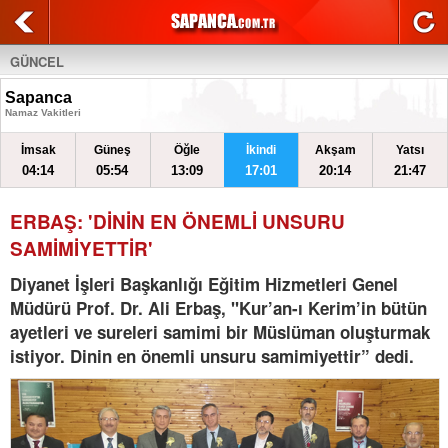
GÜNCEL
Sapanca
Namaz Vakitleri
İmsak
Güneş
Öğle
İkindi
Akşam
Yatsı
04:14
05:54
13:09
17:01
20:14
21:47
ERBAŞ: 'DİNİN EN ÖNEMLİ UNSURU
SAMİMİYETTİR'
Diyanet İşleri Başkanlığı Eğitim Hizmetleri Genel
Müdürü Prof. Dr. Ali Erbaş, "Kur’an-ı Kerim’in bütün
ayetleri ve sureleri samimi bir Müslüman oluşturmak
istiyor. Dinin en önemli unsuru samimiyettir” dedi.