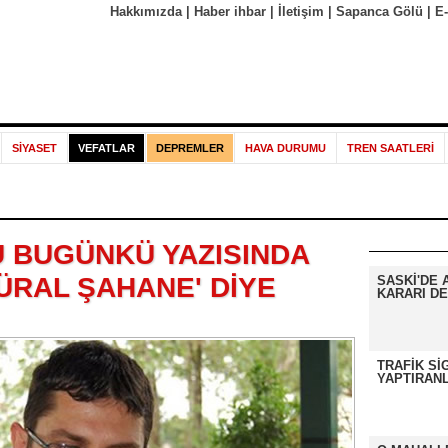
Hakkımızda
|
Haber ihbar
|
İletişim
|
Sapanca Gölü
|
E
SİYASET
VEFATLAR
DEPREMLER
HAVA DURUMU
TREN SAATLERİ
 BUGÜNKÜ YAZISINDA
ÜRAL ŞAHANE' DİYE
SASKİ'DE 
KARARI DE
TRAFİK Sİ
YAPTIRANL