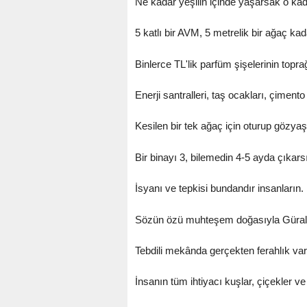
Ne kadar yeşilin içinde yaşarsak o kad
5 katlı bir AVM, 5 metrelik bir ağaç k
Binlerce TL'lik parfüm şişelerinin topr
Enerji santralleri, taş ocakları, çiment
Kesilen bir tek ağaç için oturup gözya
Bir binayı 3, bilemedin 4-5 ayda çıkarsı
İsyanı ve tepkisi bundandır insanların.
Sözün özü muhteşem doğasıyla Güral Ot
Tebdili mekânda gerçekten ferahlık va
İnsanın tüm ihtiyacı kuşlar, çiçekler v