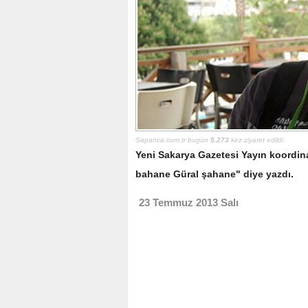
Sapanca.com.tr bugün
5.273
kez ziyaret edildi.
Yeni Sakarya Gazetesi Yayın koordin
bahane Güral şahane" diye yazdı.
23 Temmuz 2013 Salı