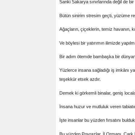
Sanki Sakarya sınırlarında değil de bi
Bütün sinirim stresim geçti, yüzüme re
Ağaçların, çiçeklerin, temiz havanın, k
Ve böylesi bir yatırımın ilimizde yapı
Bir adım ötemde bambaşka bir dünyanın
Yüzlerce insana sağladığı iş imkânı yan
teşekkür etsek azdır.
Demek ki görkemli binalar, geniş localar
İnsana huzur ve mutluluk veren tabiat
İşte insanlar bu yüzden fırsatını bulduk
Bu yüzden Poyrazlar, İl Ormanı, Çark Me