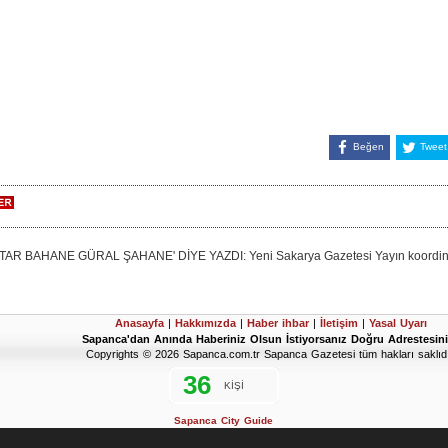
Beğen
Tweet
BAHANE GÜRAL ŞAHANE' DİYE YAZDI: Yeni Sakarya Gazetesi Yayın koordinatör
Anasayfa
|
Hakkımızda
|
Haber ihbar
|
İletişim
|
Yasal Uyarı
Sapanca'dan Anında Haberiniz Olsun İstiyorsanız Doğru Adrestesini
Copyrights © 2026 Sapanca.com.tr Sapanca Gazetesi tüm hakları saklıdı
Sapanca City Guide
2019 Sapanca Seçim Sonuçları