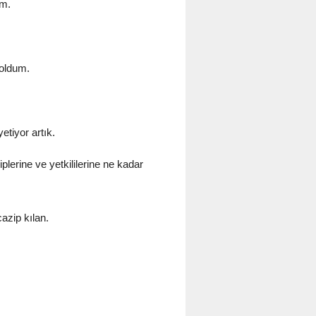
ım.
 oldum.
tiyor artık.
plerine ve yetkililerine ne kadar
azip kılan.