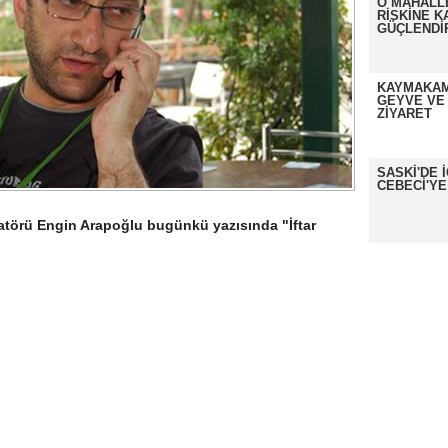
O MAHALL
RİSKİNE K
GÜÇLENDİ
KAYMAKAM
GEYVE VE
ZİYARET
SASKİ'DE 
CEBECİ'YE
atörü Engin Arapoğlu bugünkü yazısında "İftar