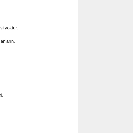
si yoktur.
anların.
i.