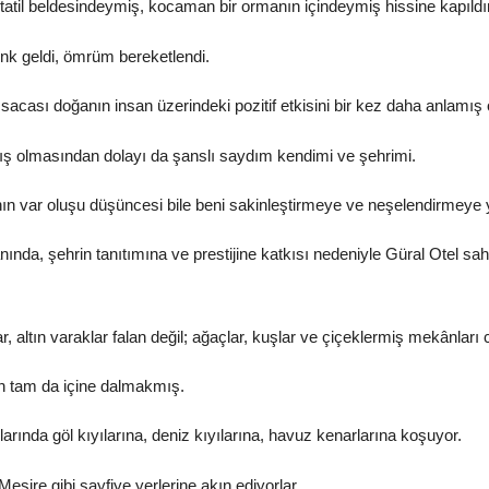
r tatil beldesindeymiş, kocaman bir ormanın içindeymiş hissine kapıld
nk geldi, ömrüm bereketlendi.
ısacası doğanın insan üzerindeki pozitif etkisini bir kez daha anlamış
lmış olmasından dolayı da şanslı saydım kendimi ve şehrimi.
 var oluşu düşüncesi bile beni sakinleştirmeye ve neşelendirmeye ye
ında, şehrin tanıtımına ve prestijine katkısı nedeniyle Güral Otel sahi
, altın varaklar falan değil; ağaçlar, kuşlar ve çiçeklermiş mekânları c
ın tam da içine dalmakmış.
larında göl kıyılarına, deniz kıyılarına, havuz kenarlarına koşuyor.
sire gibi sayfiye yerlerine akın ediyorlar.