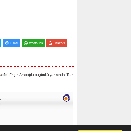
E-mail
WhatsApp
Haberler
ü Engin Arapoğlu bugünkü yazısında "İftar
z..
r.