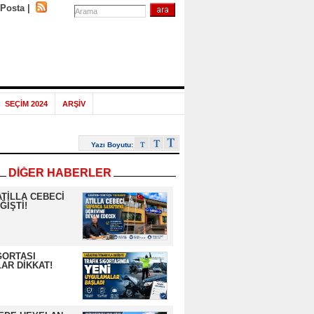
-Posta
|
SEÇİM 2024
ARŞİV
Yazı Boyutu:
DİĞER HABERLER
ATİLLA CEBECİ
ĞİŞTİ!
GORTASI
AR DİKKAT!