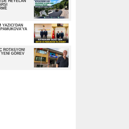
EDE HEYELAN
ARŞI
RME
 YAZICI'DAN
 PAMUKOVA'YA
İÇ ROTASYON!
 YENİ GÖREV