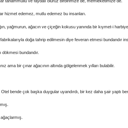
ar tahammüllü ve faydalı oluruz birbirimize de, memleketimize de.
adar hizmet edemez, mutlu edemez bu insanları.
ağın, yağmurun, ağacın ve çiçeğin kokusu yanında bir kıymet-i harbiye
o fabrikalarıyla doğa tahrip edilmesin diye feveran etmesi bundandır ins
şı dökmesi bundandır.
nız ama bir çınar ağacının altında gölgelenmek yılları bulabilir.
el bende çok başka duygular uyandırdı, bir kez daha şair yaptı ben
rmış.
e ağaçlarmış.