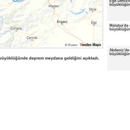
Ege Denizi
büyüklüğü
Malatya'da 
büyüklüğü
Akdeniz'de 
büyüklüğü
3 büyüklüğünde deprem meydana geldiğini açıkladı.