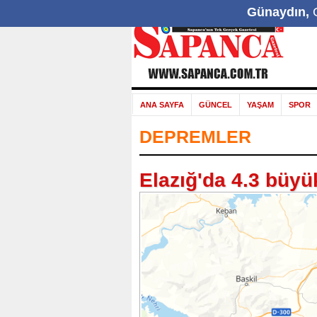
Günaydın,
G
ANA SAYFA
GÜNCEL
YAŞAM
SPOR
DEPREMLER
Elazığ'da 4.3 büy