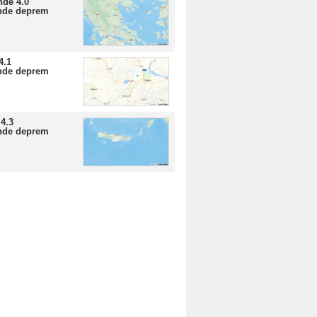
nde 4.0
nde deprem
4.1
nde deprem
4.3
nde deprem