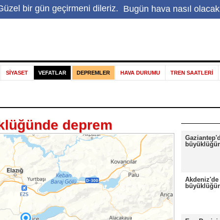
üzel bir gün geçirmeni dileriz.
Bugün hava nasıl olacak
Hakkımızda
|
Haber ihbar
|
İletişim
|
Sapanca Gölü
|
E
SİYASET
VEFATLAR
DEPREMLER
HAVA DURUMU
TREN SAATLERİ
üklüğünde deprem
Gaziantep'd
büyüklüğü
Akdeniz'de 
büyüklüğü