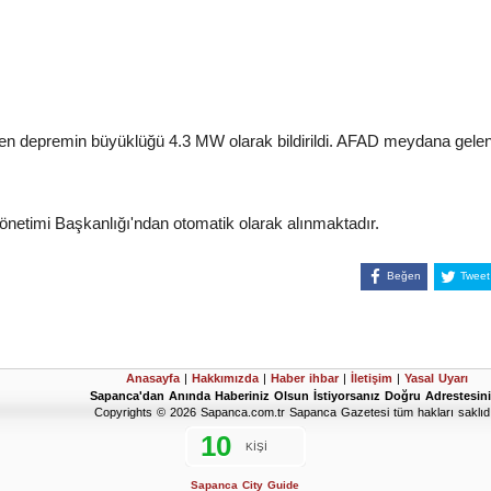
len depremin büyüklüğü 4.3 MW olarak bildirildi. AFAD meydana gelen 
Yönetimi Başkanlığı'ndan otomatik olarak alınmaktadır.
Beğen
Tweet
Anasayfa
|
Hakkımızda
|
Haber ihbar
|
İletişim
|
Yasal Uyarı
Sapanca'dan Anında Haberiniz Olsun İstiyorsanız Doğru Adrestesini
Copyrights © 2026 Sapanca.com.tr Sapanca Gazetesi tüm hakları saklıdı
Sapanca City Guide