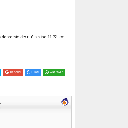
depremin derinliğinin ise 11.33 km
Haberler
E-mail
WhatsApp
z..
r.