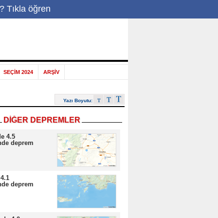
? Tıkla öğren
-Posta
|
SEÇİM 2024
ARŞİV
Yazı Boyutu:
DİĞER DEPREMLER
e 4.5
nde deprem
4.1
nde deprem