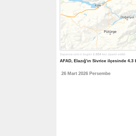
Sapanca.com.tr bugün
1.024
kez ziyaret edildi.
AFAD, Elazığ'ın Sivrice ilçesinde 4.
26 Mart 2026 Persembe