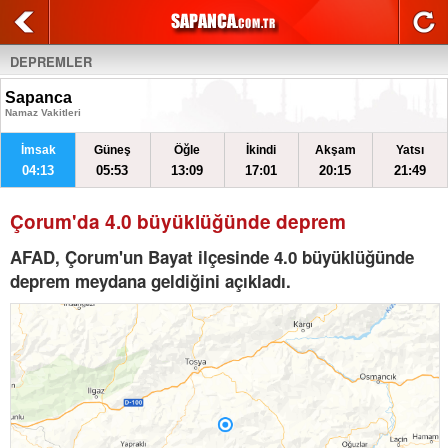
DEPREMLER
Sapanca
Namaz Vakitleri
İmsak
Güneş
Öğle
İkindi
Akşam
Yatsı
04:13
05:53
13:09
17:01
20:15
21:49
Çorum'da 4.0 büyüklüğünde deprem
AFAD, Çorum'un Bayat ilçesinde 4.0 büyüklüğünde
deprem meydana geldiğini açıkladı.