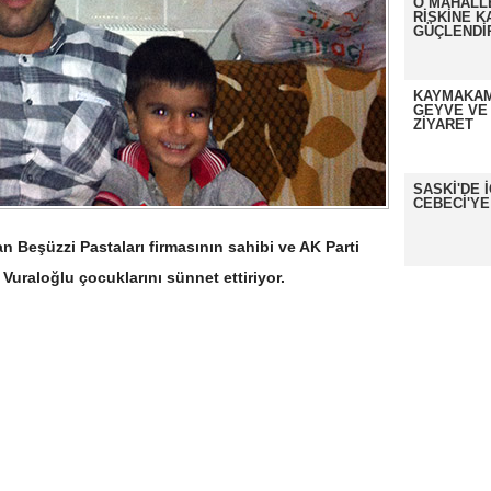
O MAHALL
RİSKİNE K
GÜÇLENDİ
KAYMAKAM
GEYVE VE
ZİYARET
SASKİ'DE 
CEBECİ'YE
 Beşüzzi Pastaları firmasının sahibi ve AK Parti
uraloğlu çocuklarını sünnet ettiriyor.