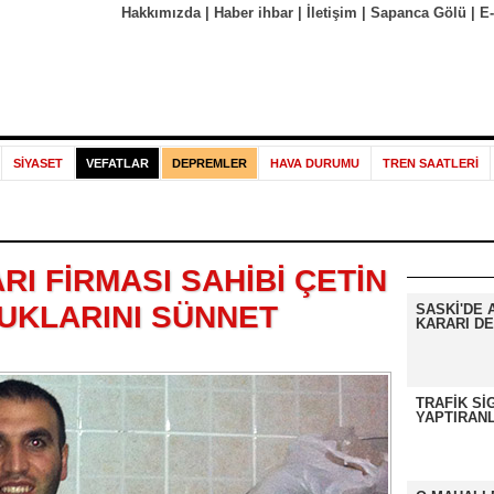
Hakkımızda
|
Haber ihbar
|
İletişim
|
Sapanca Gölü
|
E
SİYASET
VEFATLAR
DEPREMLER
HAVA DURUMU
TREN SAATLERİ
RI FİRMASI SAHİBİ ÇETİN
KLARINI SÜNNET
SASKİ'DE 
KARARI DE
TRAFİK Sİ
YAPTIRANL