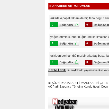
BU HABERE AİT YORUMLAR
arkadaki poşet reklamıda hiç fena değil hani :
0
0
yeğenlerimin sünnet düğününe katılmaktan on
1
0
eskiden beri tanıdığımız bir arkadaş başarılar
0
0
ÖNEMLİ NOT:
Bu sayfalarda yayınlanan okur yoruml
BEŞÜZZİ PASTALARI FİRMASI SAHİBİ ÇETİN V
AK Parti Sapanca Yönetim Kurulu üyesi Çetin Vu