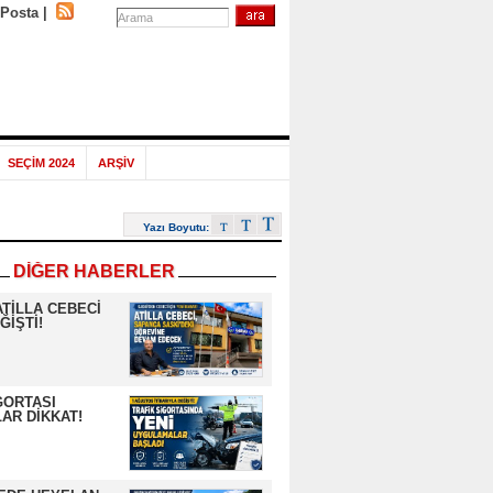
-Posta
|
SEÇİM 2024
ARŞİV
Yazı Boyutu:
DİĞER HABERLER
ATİLLA CEBECİ
ĞİŞTİ!
GORTASI
AR DİKKAT!