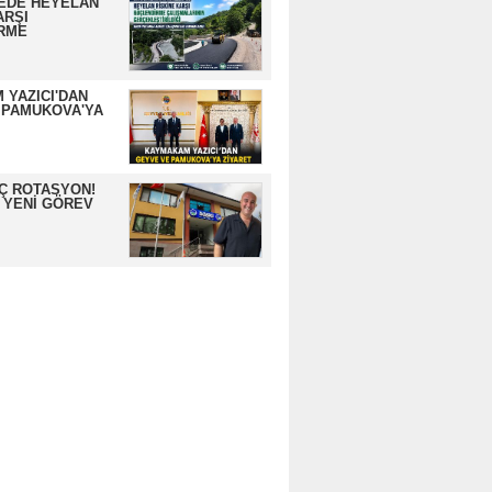
EDE HEYELAN
ARŞI
RME
 YAZICI'DAN
 PAMUKOVA'YA
İÇ ROTASYON!
 YENİ GÖREV