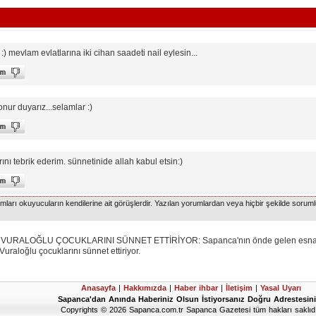
) mevlam evlatlarına iki cihan saadeti nail eylesin...
ur duyarız...selamlar :)
ını tebrik ederim. sünnetinide allah kabul etsin:)
arı okuyucuların kendilerine ait görüşlerdir. Yazılan yorumlardan veya hiçbir şekilde soruml
URALOĞLU ÇOCUKLARINI SÜNNET ETTİRİYOR: Sapanca'nın önde gelen esnafların
raloğlu çocuklarını sünnet ettiriyor.
Anasayfa
|
Hakkımızda
|
Haber ihbar
|
İletişim
|
Yasal Uyarı
Sapanca'dan Anında Haberiniz Olsun İstiyorsanız Doğru Adrestesini
Copyrights © 2026 Sapanca.com.tr Sapanca Gazetesi tüm hakları saklıdı