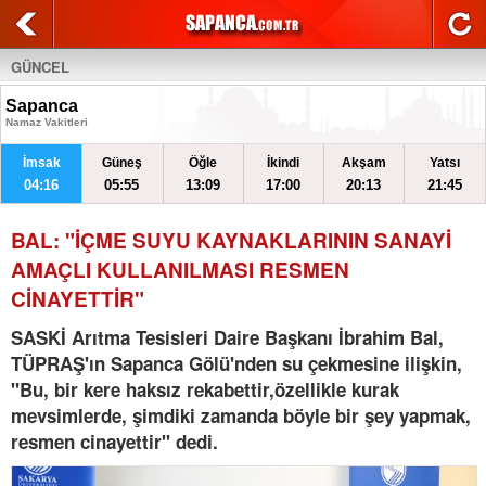
GÜNCEL
Sapanca
Namaz Vakitleri
İmsak
Güneş
Öğle
İkindi
Akşam
Yatsı
04:16
05:55
13:09
17:00
20:13
21:45
BAL: "İÇME SUYU KAYNAKLARININ SANAYİ
AMAÇLI KULLANILMASI RESMEN
CİNAYETTİR"
SASKİ Arıtma Tesisleri Daire Başkanı İbrahim Bal,
TÜPRAŞ'ın Sapanca Gölü'nden su çekmesine ilişkin,
"Bu, bir kere haksız rekabettir,özellikle kurak
mevsimlerde, şimdiki zamanda böyle bir şey yapmak,
resmen cinayettir" dedi.