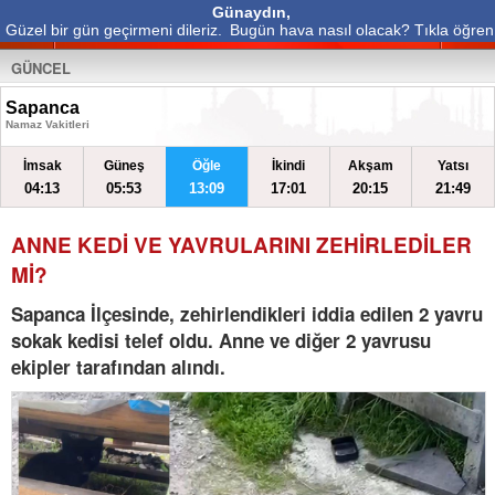
Günaydın,
Güzel bir gün geçirmeni dileriz.
Bugün hava nasıl olacak? Tıkla öğren
GÜNCEL
Sapanca
Namaz Vakitleri
İmsak
Güneş
Öğle
İkindi
Akşam
Yatsı
04:13
05:53
13:09
17:01
20:15
21:49
ANNE KEDİ VE YAVRULARINI ZEHİRLEDİLER
Mİ?
Sapanca İlçesinde, zehirlendikleri iddia edilen 2 yavru
sokak kedisi telef oldu. Anne ve diğer 2 yavrusu
ekipler tarafından alındı.