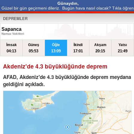
Günaydın,
Güzel bir gün geçirmeni dileriz.
Bugün hava nasıl olacak? Tıkla öğren
DEPREMLER
Sapanca
Namaz Vakitleri
İmsak
Güneş
Öğle
İkindi
Akşam
Yatsı
04:13
05:53
13:09
17:01
20:15
21:49
Akdeniz'de 4.3 büyüklüğünde deprem
AFAD, Akdeniz'de 4.3 büyüklüğünde deprem meydana
geldiğini açıkladı.