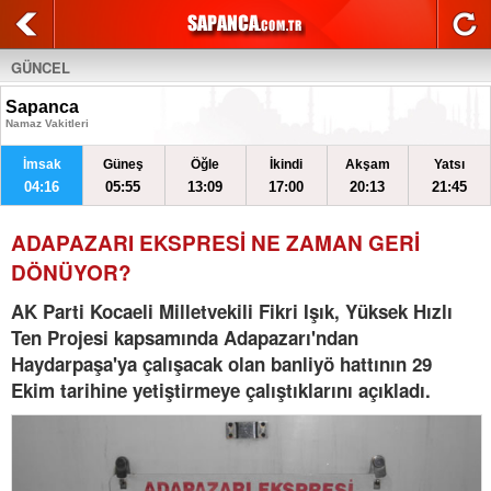
GÜNCEL
Sapanca
Namaz Vakitleri
İmsak
Güneş
Öğle
İkindi
Akşam
Yatsı
04:16
05:55
13:09
17:00
20:13
21:45
ADAPAZARI EKSPRESİ NE ZAMAN GERİ
DÖNÜYOR?
AK Parti Kocaeli Milletvekili Fikri Işık, Yüksek Hızlı
Ten Projesi kapsamında Adapazarı'ndan
Haydarpaşa'ya çalışacak olan banliyö hattının 29
Ekim tarihine yetiştirmeye çalıştıklarını açıkladı.