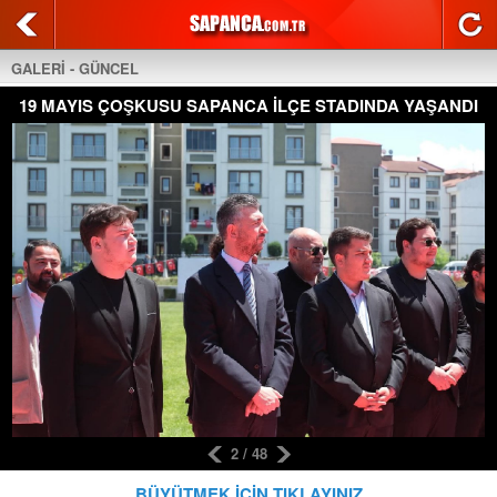
GALERİ - GÜNCEL
19 MAYIS ÇOŞKUSU SAPANCA İLÇE STADINDA YAŞANDI
2 / 48
BÜYÜTMEK İÇİN TIKLAYINIZ