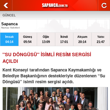
GÜNCEL
Sapanca
Namaz Vakitleri
İmsak
Güneş
Öğle
İkindi
Akşam
Yatsı
04:14
05:54
13:09
17:01
20:14
21:47
''SU DÖNGÜSÜ'' İSİMLİ RESİM SERGİSİ
AÇILDI
Kent Konseyi tarafından Sapanca Kaymakamlığı ve
Belediye Başkanlığının destekleriyle düzenlenen “Su
Döngüsü” isimli resim sergisi açıldı.