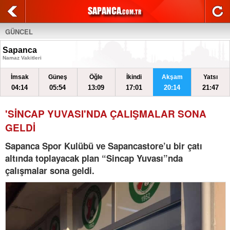
GÜNCEL
Sapanca
Namaz Vakitleri
İmsak
Güneş
Öğle
İkindi
Akşam
Yatsı
04:14
05:54
13:09
17:01
20:14
21:47
'SİNCAP YUVASI'NDA ÇALIŞMALAR SONA
GELDİ
Sapanca Spor Kulübü ve Sapancastore’u bir çatı
altında toplayacak plan “Sincap Yuvası”nda
çalışmalar sona geldi.