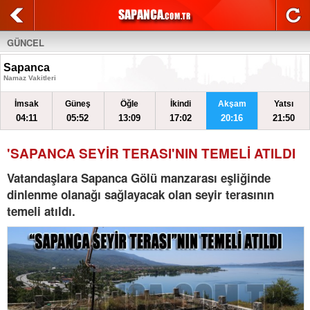
GÜNCEL
Sapanca
Namaz Vakitleri
İmsak
Güneş
Öğle
İkindi
Akşam
Yatsı
04:11
05:52
13:09
17:02
20:16
21:50
'SAPANCA SEYİR TERASI'NIN TEMELİ ATILDI
Vatandaşlara Sapanca Gölü manzarası eşliğinde
dinlenme olanağı sağlayacak olan seyir terasının
temeli atıldı.